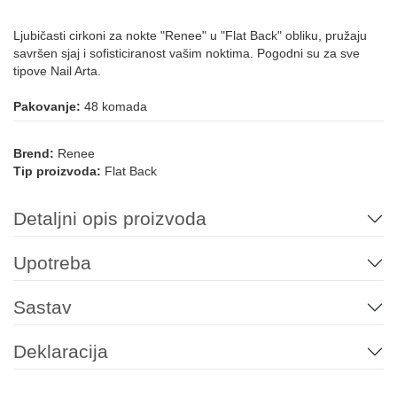
Ljubičasti cirkoni za nokte "Renee" u "Flat Back" obliku, pružaju
savršen sjaj i sofisticiranost vašim noktima. Pogodni su za sve
tipove Nail Arta.
Pakovanje:
48 komada
Brend:
Renee
Tip proizvoda:
Flat Back
Detaljni opis proizvoda
Upotreba
Sastav
Deklaracija