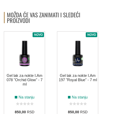
MOŽDA ĆE VAS ZANIMATI I SLEDEĆI
PROIZVODI
NOVO
NOVO
Gel lak za nokte I.Am
Gel lak za nokte I.Am
078 "Orchid Glow" - 7
197 "Royal Blue" - 7 ml
ml
Na stanju
Na stanju
850,00
RSD
850,00
RSD