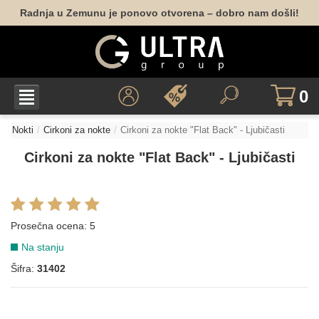
Radnja u Zemunu je ponovo otvorena – dobro nam došli!
0
Nokti
Cirkoni za nokte
Cirkoni za nokte "Flat Back" - Ljubičasti
Cirkoni za nokte "Flat Back" - Ljubičasti
Prosečna ocena:
5
Na stanju
Šifra:
31402