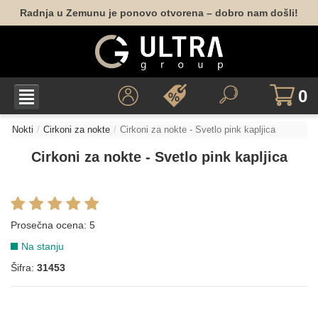
Radnja u Zemunu je ponovo otvorena – dobro nam došli!
0
Nokti
Cirkoni za nokte
Cirkoni za nokte - Svetlo pink kapljica
Cirkoni za nokte - Svetlo pink kapljica
Prosečna ocena:
5
Na stanju
Šifra:
31453