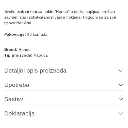
Svetlo pink cirkoni za nokte "Renee" u obliku kapljice, pružaju
savršen sjaj i sofisticiranost vašim noktima. Pogodni su za sve
tipove Nail Arta.
Pakovanje:
48 komada
Brend:
Renee
Tip proizvoda:
Kapljica
Detaljni opis proizvoda
Upotreba
Sastav
Deklaracija