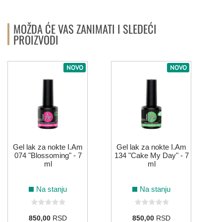
MOŽDA ĆE VAS ZANIMATI I SLEDEĆI
PROIZVODI
NOVO
NOVO
Gel lak za nokte I.Am
Gel lak za nokte I.Am
074 "Blossoming" - 7
134 "Cake My Day" - 7
ml
ml
Na stanju
Na stanju
850,00
RSD
850,00
RSD