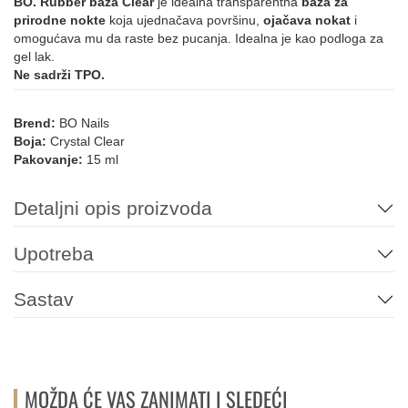
BO. Rubber baza Clear
je idealna transparentna
baza za
prirodne nokte
koja ujednačava površinu,
ojačava nokat
i
omogućava mu da raste bez pucanja. Idealna je kao podloga za
gel lak.
Ne sadrži TPO.
Brend:
BO Nails
Boja:
Crystal Clear
Pakovanje:
15 ml
Detaljni opis proizvoda
Upotreba
Sastav
MOŽDA ĆE VAS ZANIMATI I SLEDEĆI