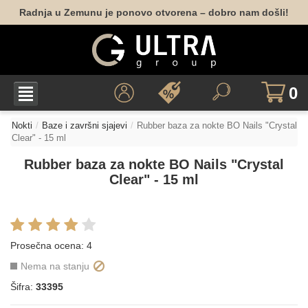
Radnja u Zemunu je ponovo otvorena – dobro nam došli!
0
Nokti
Baze i završni sjajevi
Rubber baza za nokte BO Nails "Crystal
Clear" - 15 ml
Rubber baza za nokte BO Nails "Crystal
Clear" - 15 ml
Prosečna ocena:
4
Nema na stanju
Šifra:
33395