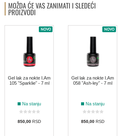
MOŽDA ĆE VAS ZANIMATI I SLEDEĆI
PROIZVODI
NOVO
NOVO
Gel lak za nokte I.Am
Gel lak za nokte I.Am
105 "Sparklie" - 7 ml
058 "Ash-ley" - 7 ml
Na stanju
Na stanju
850,00
RSD
850,00
RSD