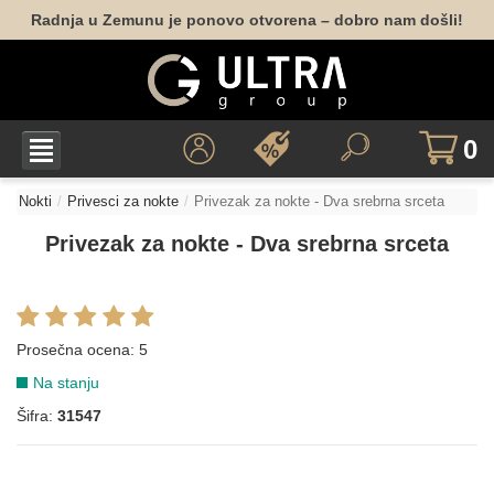
Radnja u Zemunu je ponovo otvorena – dobro nam došli!
0
Nokti
Privesci za nokte
Privezak za nokte - Dva srebrna srceta
Privezak za nokte - Dva srebrna srceta
Prosečna ocena:
5
Na stanju
Šifra:
31547