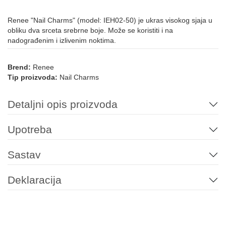
Renee "Nail Charms" (model: IEH02-50) je ukras visokog sjaja u
obliku dva srceta srebrne boje. Može se koristiti i na
nadograđenim i izlivenim noktima.
Brend:
Renee
Tip proizvoda:
Nail Charms
Detaljni opis proizvoda
Upotreba
Sastav
Deklaracija