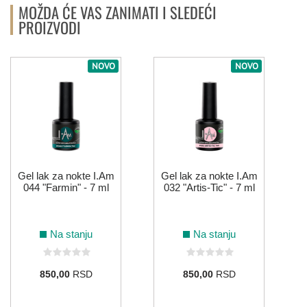
MOŽDA ĆE VAS ZANIMATI I SLEDEĆI
PROIZVODI
NOVO
NOVO
Gel lak za nokte I.Am
Gel lak za nokte I.Am
044 "Farmin" - 7 ml
032 "Artis-Tic" - 7 ml
Na stanju
Na stanju
850,00
RSD
850,00
RSD