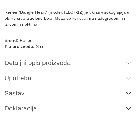
Renee "Dangle Heart" (model: IEB07-12) je ukras visokog sjaja u
obliku srceta zelene boje. Može se koristiti i na nadograđenim i
izlivenim noktima.
Brend:
Renee
Tip proizvoda:
Srce
Detaljni opis proizvoda
Upotreba
Sastav
Deklaracija