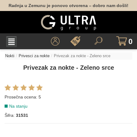
Radnja u Zemunu je ponovo otvorena – dobro nam došli!
0
Nokti
Privesci za nokte
Privezak za nokte - Zeleno srce
Privezak za nokte - Zeleno srce
Prosečna ocena:
5
Na stanju
Šifra:
31531