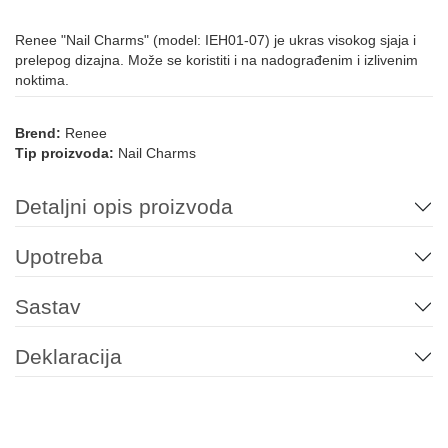
Renee "Nail Charms" (model: IEH01-07) je ukras visokog sjaja i
prelepog dizajna. Može se koristiti i na nadograđenim i izlivenim
noktima.
Brend:
Renee
Tip proizvoda:
Nail Charms
Detaljni opis proizvoda
Upotreba
Sastav
Deklaracija