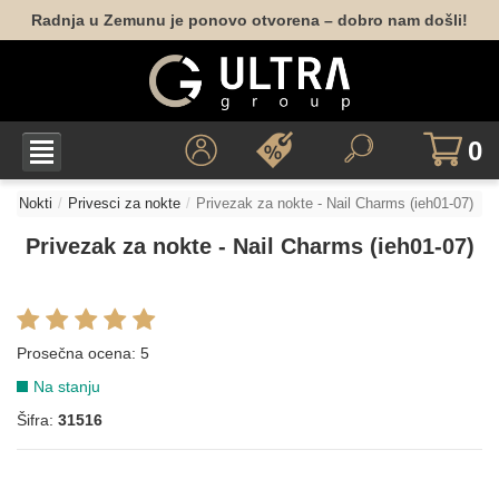
Radnja u Zemunu je ponovo otvorena – dobro nam došli!
0
Nokti
Privesci za nokte
Privezak za nokte - Nail Charms (ieh01-07)
Privezak za nokte - Nail Charms (ieh01-07)
Prosečna ocena:
5
Na stanju
Šifra:
31516