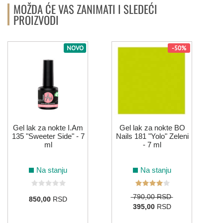
MOŽDA ĆE VAS ZANIMATI I SLEDEĆI
PROIZVODI
NOVO
-50%
Gel lak za nokte I.Am
Gel lak za nokte BO
135 "Sweeter Side" - 7
Nails 181 "Yolo" Zeleni
ml
- 7 ml
Na stanju
Na stanju
790,00 RSD
850,00
RSD
395,00
RSD