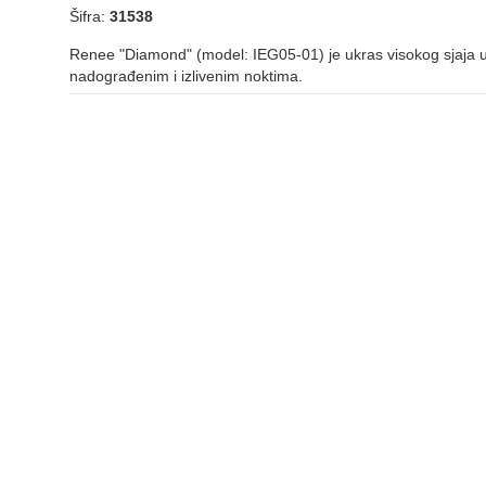
Šifra:
31538
Renee "Diamond" (model: IEG05-01) je ukras visokog sjaja u o
nadograđenim i izlivenim noktima.