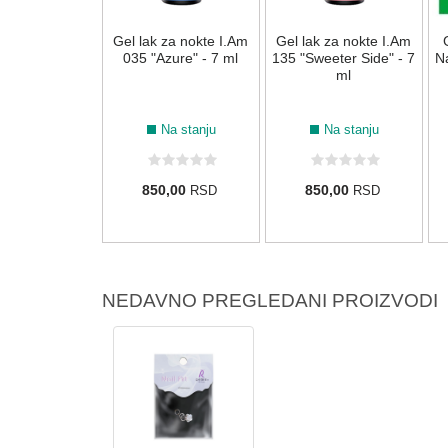
k za nokte BO
Gel lak za nokte I.Am
Gel lak za nokte I.Am
064 "Jungle"
035 "Azure" - 7 ml
135 "Sweeter Side" - 7
Na
izni - 7 ml
ml
Na stanju
Na stanju
Na stanju
0,00 RSD
850,00
850,00
RSD
RSD
5,00
RSD
NEDAVNO PREGLEDANI PROIZVODI