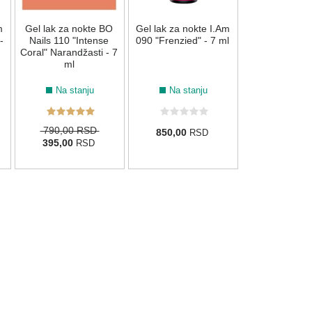
m
Gel lak za nokte BO
Gel lak za nokte I.Am
790,00 
-
Nails 110 "Intense
090 "Frenzied" - 7 ml
395,00
R
Coral" Narandžasti - 7
ml
Na stanju
Na stanju
790,00 RSD
850,00
RSD
395,00
RSD