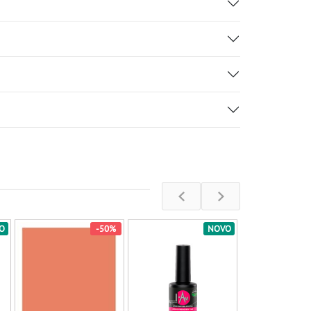
O
-50%
NOVO
Gel lak za n
Nails 03
"Wonderland" 
ml
Na stan