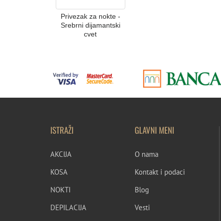
Privezak za nokte -
Srebrni dijamantski
cvet
ISTRAŽI
GLAVNI MENI
AKCIJA
O nama
KOSA
Kontakt i podaci
NOKTI
Blog
DEPILACIJA
Vesti