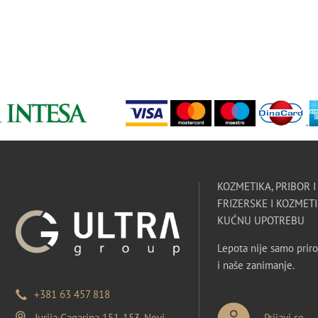
KOZMETIKA, PRIBOR 
FRIZERSKE I KOZMETI
KUĆNU UPOTREBU
Lepota nije samo priro
i naše zanimanje.
+381 63 457 818
Jurija Gagarina 151-153, Novi
Prijavi se