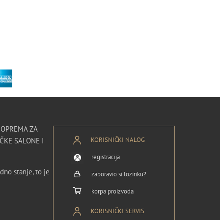
I OPREMA ZA
KORISNIČKI NALOG
ČKE SALONE I
registracija
dno stanje, to je
zaboravio si lozinku?
korpa proizvoda
KORISNIČKI SERVIS