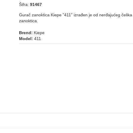
Šifra:
91467
Gurač zanoktica Kiepe "411" izrađen je od nerđajućeg čelika i
zanoktica.
Brend:
Kiepe
Model:
411