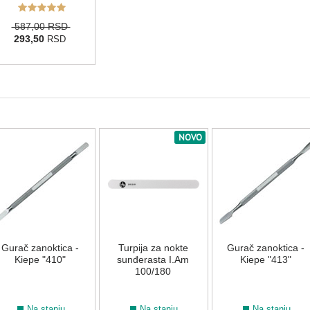
587,00 RSD
293,50
RSD
NOVO
Gurač zanoktica -
Turpija za nokte
Gurač zanoktica -
Kiepe "410"
sunđerasta I.Am
Kiepe "413"
100/180
Na stanju
Na stanju
Na stanju