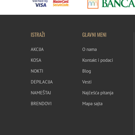
ISTRAŽI
GLAVNI MENI
AKCIJA
O nama
KOSA
Kontakt i podaci
NOKTI
Blog
DEPILACIJA
Vesti
NAMEŠTAJ
Najčešća pitanja
BRENDOVI
Mapa sajta