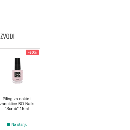
IZVODI
-50%
Piling za nokte i
zanoktice BO Nails
"Scrub" 15ml
Na stanju