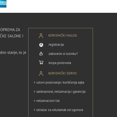
I OPREMA ZA
KORISNIČKI NALOG
ČKE SALONE I
registracija
dno stanje, to je
zaboravio si lozinku?
korpa proizvoda
KORISNIČKI SERVIS
> uslovi poslovanja i korišćenja sajta
> saobraznost, reklamacija i garancija
> reklamacioni list
> obrazac za odustanak od ugovora