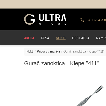
+381 63 457 8
AKCIJA
KOSA
NOKTI
DEPILACIJA
NAMEŠ
Nokti
Pribor za manikir
Gurač zanoktica - Kiepe "411"
Gurač zanoktica - Kiepe "411"