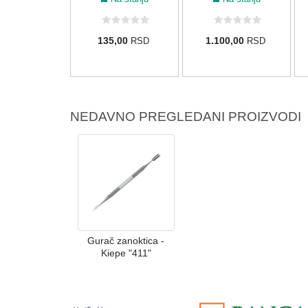
0,00
135,00
1.100,00
RSD
RSD
RSD
NEDAVNO PREGLEDANI PROIZVODI
Gurač zanoktica -
Kiepe "411"