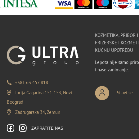
KOZMETIKA, PRIBOR 
FRIZERSKE I KOZMETI
KUĆNU UPOTREBU
Lepota nije samo priro
i naše zanimanje.
+381 63 457 818
Jurija Gagarina 151-153, Novi
Prijavi se
Beograd
Zadrugarska 34, Zemun
ZAPRATITE NAS