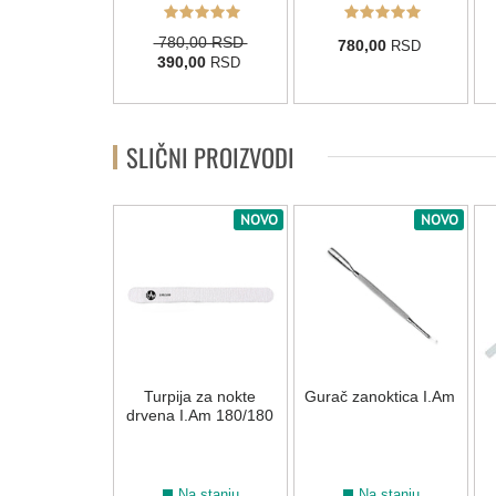
780,00 RSD
780,00
RSD
390,00
RSD
SLIČNI PROIZVODI
NOVO
NOVO
a za nokte BO
Turpija za nokte
Gurač zanoktica I.Am
s "Hygiene"
drvena I.Am 180/180
) - 10 komada
a na stanju
Na stanju
Na stanju