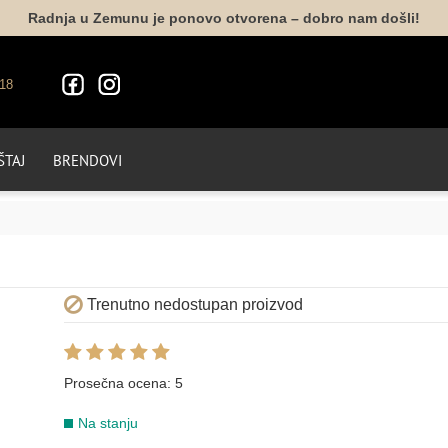
Radnja u Zemunu je ponovo otvorena – dobro nam došli!
18
TAJ
BRENDOVI
Trenutno nedostupan proizvod
Prosečna ocena:
5
Na stanju