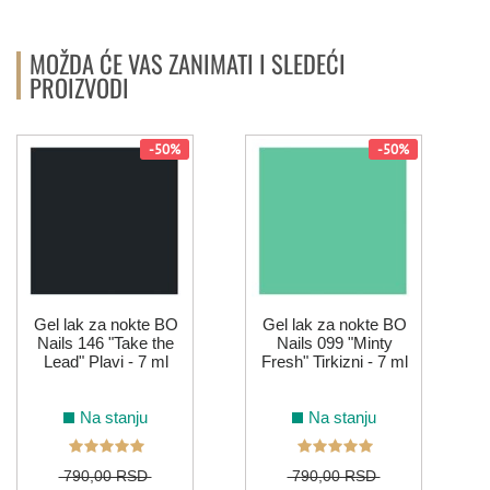
MOŽDA ĆE VAS ZANIMATI I SLEDEĆI
PROIZVODI
-50%
-50%
N
Gel lak za nokte BO
Gel lak za nokte BO
Nails 146 "Take the
Nails 099 "Minty
Lead" Plavi - 7 ml
Fresh" Tirkizni - 7 ml
Na stanju
Na stanju
790,00 RSD
790,00 RSD