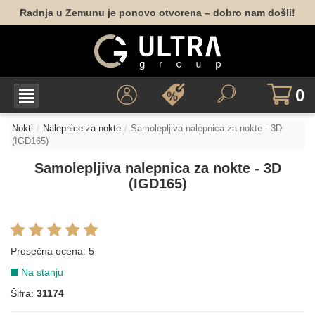
Radnja u Zemunu je ponovo otvorena – dobro nam došli!
0
Nokti
Nalepnice za nokte
Samolepljiva nalepnica za nokte - 3D
(IGD165)
Samolepljiva nalepnica za nokte - 3D
(IGD165)
Prosečna ocena:
5
Na stanju
Šifra:
31174