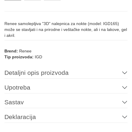
Renee samolepljiva "3D" nalepnica za nokte (model: IGD165)
može se stavljati i na prirodne i veštačke nokte, ali i na lakove, gel
i akril.
Brend:
Renee
Tip proizvoda:
IGD
Detaljni opis proizvoda
Upotreba
Sastav
Deklaracija