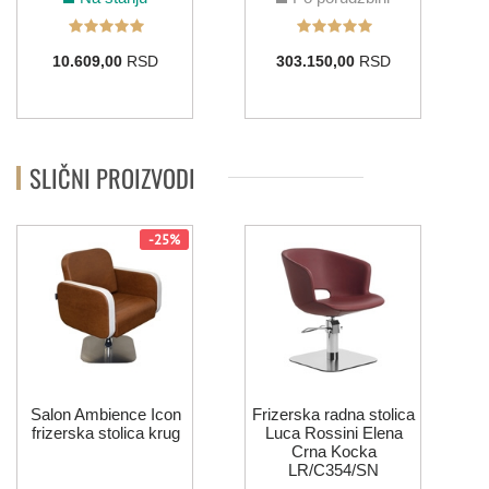
10.609,00
RSD
303.150,00
RSD
SLIČNI PROIZVODI
-25%
F
Salon Ambience Icon
Frizerska radna stolica
frizerska stolica krug
Luca Rossini Elena
Crna Kocka
LR/C354/SN