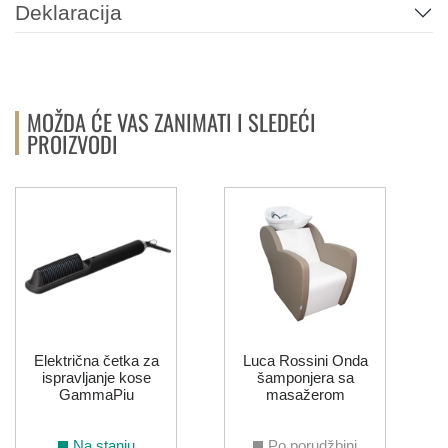
Deklaracija
MOŽDA ĆE VAS ZANIMATI I SLEDEĆI
PROIZVODI
Električna četka za
Luca Rossini Onda
ispravljanje kose
šamponjera sa
GammaPiu
masažerom
Na stanju
Po porudžbini