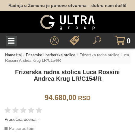
Radnja u Zemunu je ponovo otvorena – dobro nam došli!
0
Nameštaj
Frizerske i berberske stolice
Frizerska radna stolica Luca
Rossini Andrea Krug LR/C154/R
Frizerska radna stolica Luca Rossini
Andrea Krug LR/C154/R
94.680,00
RSD
Prosečna ocena:
-
Po porudžbini