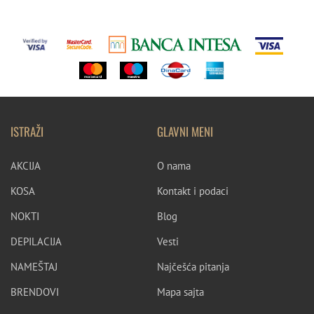
ISTRAŽI
GLAVNI MENI
AKCIJA
O nama
KOSA
Kontakt i podaci
NOKTI
Blog
DEPILACIJA
Vesti
NAMEŠTAJ
Najčešća pitanja
BRENDOVI
Mapa sajta