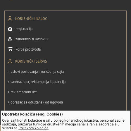
KORISNIČKI NALOG
registracija
zaboravio si lozinku?
korpa proizvoda
KORISNIČKI SERVIS
> uslovi poslovanja i korišćenja sajta
> saobraznost, reklamacija i garancija
> reklamacioni list
> obrazac za odustanak od ugovora
> politika privatnosti
Upotreba kolačića (eng. Cookies)
Ovaj sajt koristi kolačiće u cilju boljeg korisničkog iskustva, personalizacije
> politika kolačića
sadržaja, pružanja funkcije društvenih medija i analiziranja saobraćaja u
skladu sa
Politikom kolačića