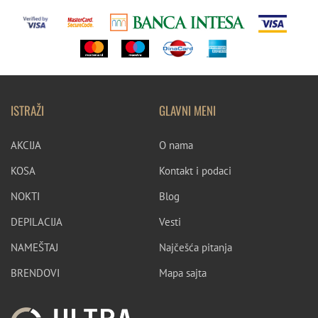
ISTRAŽI
GLAVNI MENI
AKCIJA
O nama
KOSA
Kontakt i podaci
NOKTI
Blog
DEPILACIJA
Vesti
NAMEŠTAJ
Najčešća pitanja
BRENDOVI
Mapa sajta