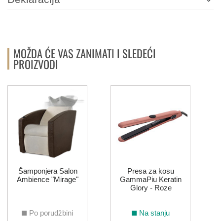
MOŽDA ĆE VAS ZANIMATI I SLEDEĆI
PROIZVODI
Šamponjera Salon
Presa za kosu
Ambience "Mirage"
GammaPiu Keratin
Glory - Roze
Po porudžbini
Na stanju