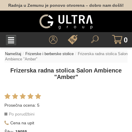
Radnja u Zemunu je ponovo otvorena – dobro nam došli!
0
Nameštaj
Frizerske i berberske stolice
Frizerska radna stolica Salon
Ambience "Amber"
Frizerska radna stolica Salon Ambience
"Amber"
Prosečna ocena:
5
Po porudžbini
Cena na upit
Šifra:
19055