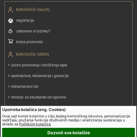
KORISNIČKI NALOG
registracija
zaboravio si lozinku?
korpa proizvoda
KORISNIČKI SERVIS
> uslovi poslovanja i korišćenja sajta
> saobraznost, reklamacija i garancija
> reklamacioni list
> obrazac za odustanak od ugovora
> politika privatnosti
Upotreba kolačića (eng. Cookies)
Ovaj sajt koristi kolačiće u cilju boljeg korisničkog iskustva, personalizacije
> politika kolačića
sadržaja, pružanja funkcije društvenih medija i analiziranja saobraćaja u
skladu sa
Politikom kolačića
Dozvoli sve kolačiće