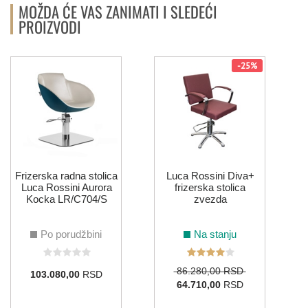
MOŽDA ĆE VAS ZANIMATI I SLEDEĆI
PROIZVODI
-25%
F
Frizerska radna stolica
Luca Rossini Diva+
Luca Rossini Aurora
frizerska stolica
Kocka LR/C704/S
zvezda
Po porudžbini
Na stanju
86.280,00 RSD
103.080,00
RSD
64.710,00
RSD