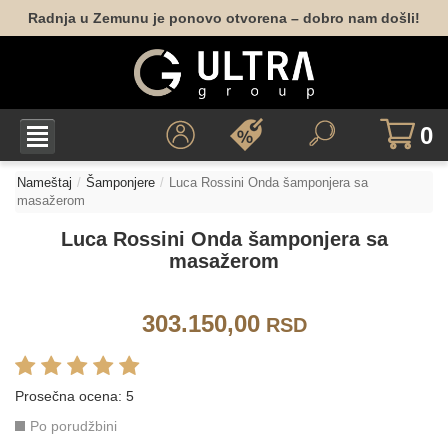
Radnja u Zemunu je ponovo otvorena – dobro nam došli!
0
Nameštaj
Šamponjere
Luca Rossini Onda šamponjera sa
masažerom
Luca Rossini Onda šamponjera sa
masažerom
303.150,00
RSD
Prosečna ocena:
5
Po porudžbini