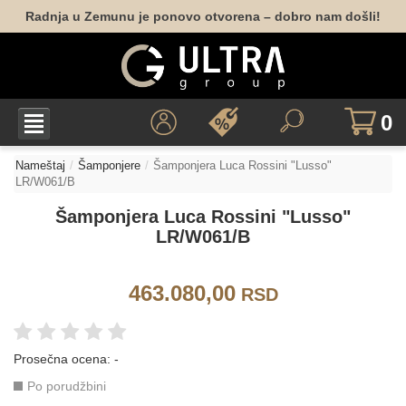
Radnja u Zemunu je ponovo otvorena – dobro nam došli!
0
Nameštaj
Šamponjere
Šamponjera Luca Rossini "Lusso"
LR/W061/B
Šamponjera Luca Rossini "Lusso"
LR/W061/B
463.080,00
RSD
Prosečna ocena:
-
Po porudžbini