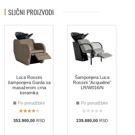
SLIČNI PROIZVODI
Luca Rossini
Šamponjera Luca
šamponjera Garda sa
Rossini "Acqualine"
masažerom crna
LR/W016/N
keramika
Po porudžbini
Po porudžbini
353.900,00
RSD
239.880,00
RSD