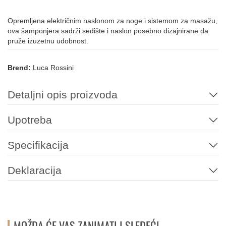
Opremljena električnim naslonom za noge i sistemom za masažu,
ova šamponjera sadrži sedište i naslon posebno dizajnirane da
pruže izuzetnu udobnost.
Brend:
Luca Rossini
Detaljni opis proizvoda
Upotreba
Specifikacija
Deklaracija
MOŽDA ĆE VAS ZANIMATI I SLEDEĆI