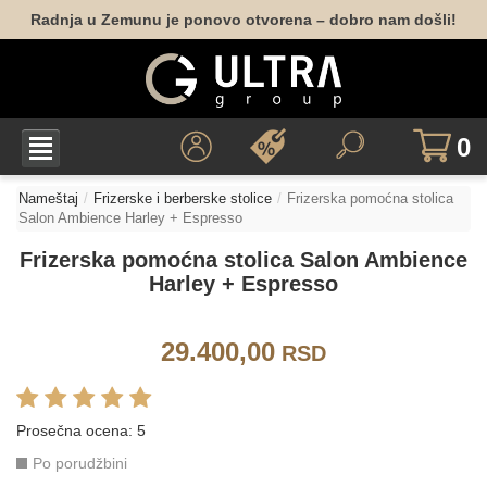
Radnja u Zemunu je ponovo otvorena – dobro nam došli!
0
Nameštaj
Frizerske i berberske stolice
Frizerska pomoćna stolica
Salon Ambience Harley + Espresso
Frizerska pomoćna stolica Salon Ambience
Harley + Espresso
29.400,00
RSD
Prosečna ocena:
5
Po porudžbini