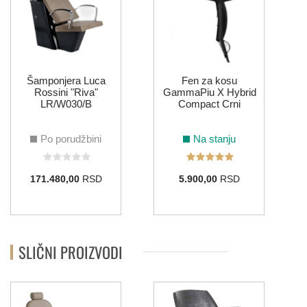
Šamponjera Luca
Fen za kosu
Rossini "Riva"
GammaPiu X Hybrid
LR/W030/B
Compact Crni
Po porudžbini
Na stanju
171.480,00
RSD
5.900,00
RSD
SLIČNI PROIZVODI