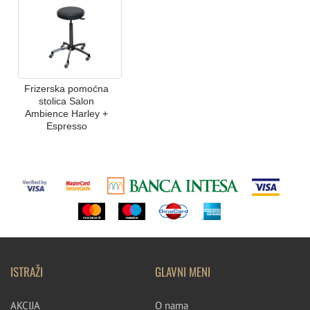
Frizerska pomoćna
stolica Salon
Ambience Harley +
Espresso
ISTRAŽI
GLAVNI MENI
AKCIJA
O nama