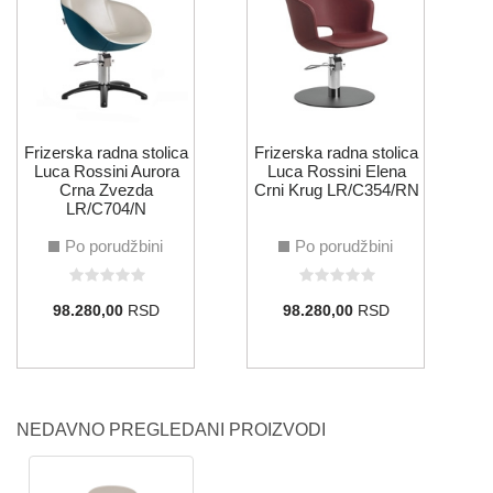
B
Frizerska radna stolica
Frizerska radna stolica
Luca Rossini Aurora
Luca Rossini Elena
Crna Zvezda
Crni Krug LR/C354/RN
LR/C704/N
Po porudžbini
Po porudžbini
98.280,00
RSD
98.280,00
RSD
NEDAVNO PREGLEDANI PROIZVODI