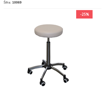
Šifra:
10069
-25%