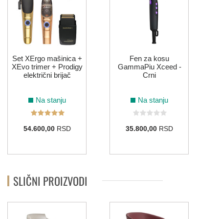
Set XErgo mašinica +
Fen za kosu
XEvo trimer + Prodigy
GammaPiu Xceed -
električni brijač
Crni
Na stanju
Na stanju
54.600,00
RSD
35.800,00
RSD
SLIČNI PROIZVODI