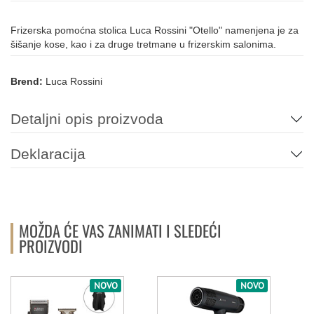
Frizerska pomoćna stolica Luca Rossini "Otello" namenjena je za
šišanje kose, kao i za druge tretmane u frizerskim salonima.
Brend:
Luca Rossini
Detaljni opis proizvoda
Deklaracija
MOŽDA ĆE VAS ZANIMATI I SLEDEĆI
PROIZVODI
NOVO
NOVO