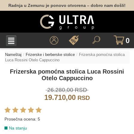
Radnja u Zemunu je ponovo otvorena – dobro nam došli!
0
Nameštaj
Frizerske i berberske stolice
Frizerska pomoćna stolica
Luca Rossini Otelo Cappuccino
Frizerska pomoćna stolica Luca Rossini
Otelo Cappuccino
26.280,00 RSD
19.710,00
RSD
Prosečna ocena:
5
Na stanju