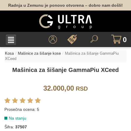
Radnja u Zemunu je ponovo otvorena – dobro nam došli!
0
Kosa
Mašinice za šišanje kose
Mašinica za šišanje GammaPiu
XCeed
Mašinica za šišanje GammaPiu XCeed
32.000,00
RSD
Prosečna ocena:
5
Na stanju
Šifra:
37507