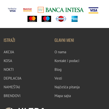
ISTRAŽI
GLAVNI MENI
AKCIJA
O nama
KOSA
Kontakt i podaci
NOKTI
Blog
DEPILACIJA
Vesti
NAMEŠTAJ
Najčešća pitanja
BRENDOVI
Mapa sajta