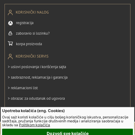
KORISNIČKI NALOG
registracija
zaboravio si lozinku?
korpa proizvoda
KORISNIČKI SERVIS
> uslovi poslovanja i korišćenja sajta
> saobraznost, reklamacija i garancija
> reklamacioni list
> obrazac za odustanak od ugovora
> politika privatnosti
Upotreba kolačića (eng. Cookies)
Ovaj sajt koristi kolačiće u cilju boljeg korisničkog iskustva, personalizacije
> politika kolačića
sadržaja, pružanja funkcije društvenih medija i analiziranja saobraćaja u
skladu sa
Politikom kolačića
Dozvoli sve kolačiće