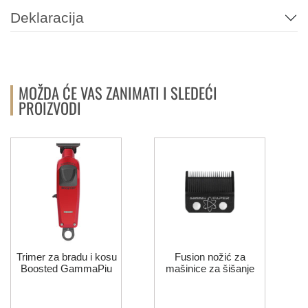
Deklaracija
MOŽDA ĆE VAS ZANIMATI I SLEDEĆI
PROIZVODI
Trimer za bradu i kosu
Fusion nožić za
Boosted GammaPiu
mašinice za šišanje