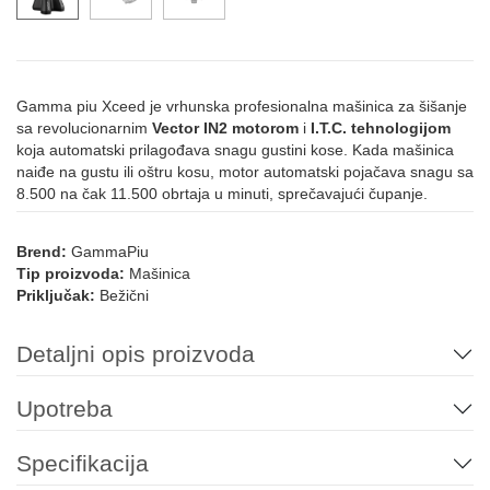
Gamma piu Xceed je vrhunska profesionalna mašinica za šišanje
sa revolucionarnim
Vector IN2 motorom
i
I.T.C. tehnologijom
koja automatski prilagođava snagu gustini kose. Kada mašinica
naiđe na gustu ili oštru kosu, motor automatski pojačava snagu sa
8.500 na čak 11.500 obrtaja u minuti, sprečavajući čupanje.
Brend:
GammaPiu
Tip proizvoda:
Mašinica
Priključak:
Bežični
Detaljni opis proizvoda
Upotreba
Specifikacija