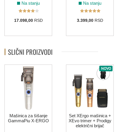
Na stanju
Na stanju
17.098,00
RSD
3.399,00
RSD
SLIČNI PROIZVODI
NOVO
Mašinica za šišanje
Set XErgo mašinica +
GammaPiu X-ERGO
XEvo trimer + Prodigy
električni brijač