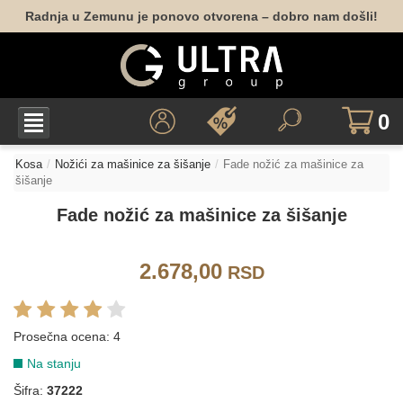
Radnja u Zemunu je ponovo otvorena – dobro nam došli!
0
Kosa
Nožići za mašinice za šišanje
Fade nožić za mašinice za
šišanje
Fade nožić za mašinice za šišanje
2.678,00
RSD
Prosečna ocena:
4
Na stanju
Šifra:
37222