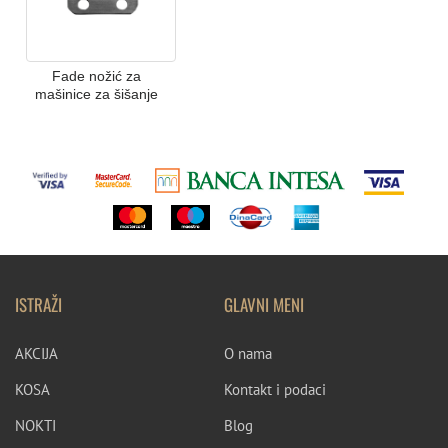
Fade nožić za
mašinice za šišanje
ISTRAŽI
GLAVNI MENI
AKCIJA
O nama
KOSA
Kontakt i podaci
NOKTI
Blog