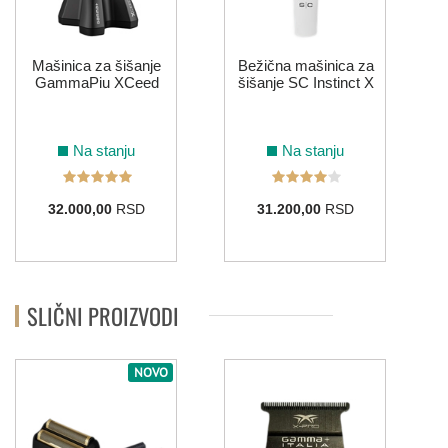
Mašinica za šišanje
Bežična mašinica za
GammaPiu XCeed
šišanje SC Instinct X
Na stanju
Na stanju
32.000,00
RSD
31.200,00
RSD
SLIČNI PROIZVODI
NOVO