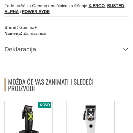
Fade nožić za Gamma+ mašinice za šišanje
X-ERGO
,
BUSTED
,
ALPHA
i
POWER RYDE
.
Brend:
Gamma+
Namena:
Za mašinicu
Deklaracija
MOŽDA ĆE VAS ZANIMATI I SLEDEĆI
PROIZVODI
NOVO