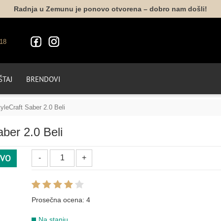
Radnja u Zemunu je ponovo otvorena – dobro nam došli!
18
TAJ
BRENDOVI
yleCraft Saber 2.0 Beli
aber 2.0 Beli
VO
Prosečna ocena:
4
Na stanju