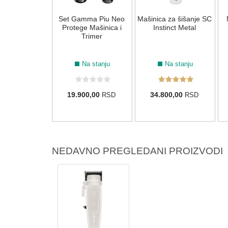
ca za šišanje
Set Gamma Piu Neo
Mašinica za šišanje SC
Piu Cyborg
Protege Mašinica i
Instinct Metal
Trimer
Na stanju
Na stanju
Na stanju
20,00
19.900,00
34.800,00
RSD
RSD
RSD
NEDAVNO PREGLEDANI PROIZVODI