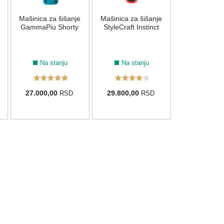
Mašinica za šišanje
Mašinica za šišanje
54.600,00
GammaPiu Shorty
StyleCraft Instinct
Na stanju
Na stanju
27.000,00
29.800,00
RSD
RSD