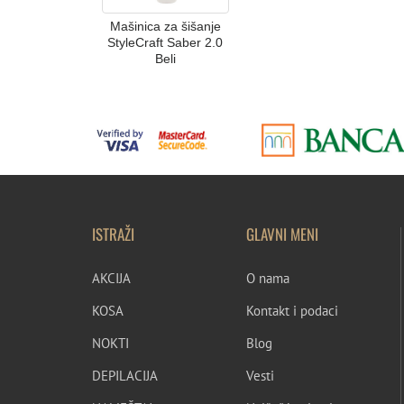
Mašinica za šišanje
StyleCraft Saber 2.0
Beli
ISTRAŽI
GLAVNI MENI
AKCIJA
O nama
KOSA
Kontakt i podaci
NOKTI
Blog
DEPILACIJA
Vesti