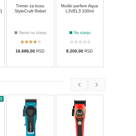
Trimer za kosu
Muški parfem Aqua
3.160,00
R
1
StyleCraft Rebel
L3VEL3 100ml
Nema na stanju
Na stanju
16.686,00
8.200,00
RSD
RSD
O
Set XErgo maš
XEvo trimer + 
električni b
Na stan