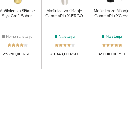
Mašinica za šišanje
Mašinica za šišanje
Mašinica za šišanje
StyleCraft Saber
GammaPiu X-ERGO
GammaPiu XCeed
Nema na stanju
Na stanju
Na stanju
25.750,00
20.343,00
32.000,00
RSD
RSD
RSD