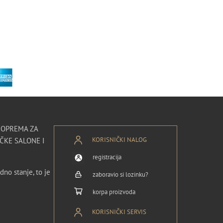
I OPREMA ZA
KORISNIČKI NALOG
ČKE SALONE I
registracija
dno stanje, to je
zaboravio si lozinku?
korpa proizvoda
KORISNIČKI SERVIS