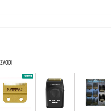
IZVODI
NOVO