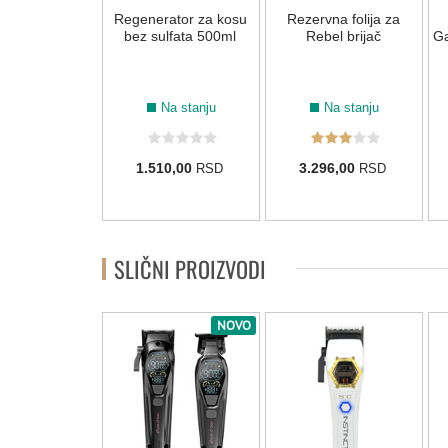
ka glava za
Regenerator za kosu
Rezervna folija za
o Assoluto
bez sulfata 500ml
Rebel brijač
G
rični brijač
Na stanju
Na stanju
Na stanju
66,00
1.510,00
3.296,00
RSD
RSD
RSD
SLIČNI PROIZVODI
NOVO