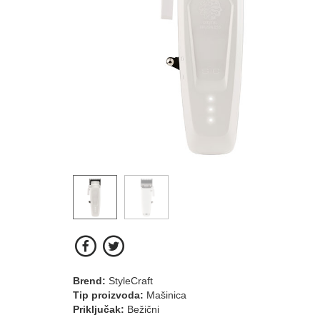
Brend:
StyleCraft
Tip proizvoda:
Mašinica
Priključak:
Bežični