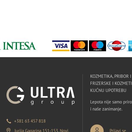
KOZMETIKA, PRIBOR 
FRIZERSKE I KOZMETI
KUĆNU UPOTREBU
Lepota nije samo priro
i naše zanimanje.
+381 63 457 818
Jurija Gagarina 151-153, Novi
Prijavi se