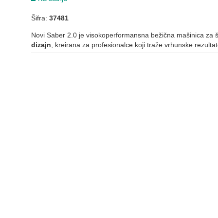
Šifra:
37481
Novi Saber 2.0 je visokoperformansna bežična mašinica za š
dizajn
, kreirana za profesionalce koji traže vrhunske rezult