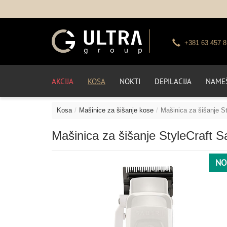
+381 63 457 8
AKCIJA
KOSA
NOKTI
DEPILACIJA
NAMEŠ
Kosa
Mašinice za šišanje kose
Mašinica za šišanje St
Mašinica za šišanje StyleCraft S
NO