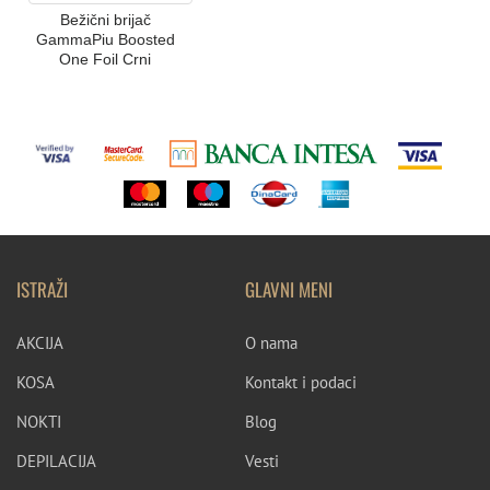
Bežični brijač
GammaPiu Boosted
One Foil Crni
ISTRAŽI
GLAVNI MENI
AKCIJA
O nama
KOSA
Kontakt i podaci
NOKTI
Blog
DEPILACIJA
Vesti