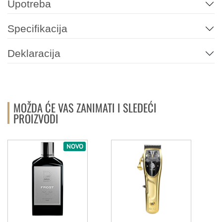
Upotreba
Specifikacija
Deklaracija
MOŽDA ĆE VAS ZANIMATI I SLEDEĆI
PROIZVODI
NOVO
G