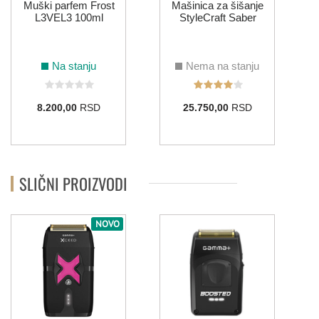
Muški parfem Frost
Mašinica za šišanje
L3VEL3 100ml
StyleCraft Saber
Na stanju
Nema na stanju
8.200,00
RSD
25.750,00
RSD
SLIČNI PROIZVODI
NOVO