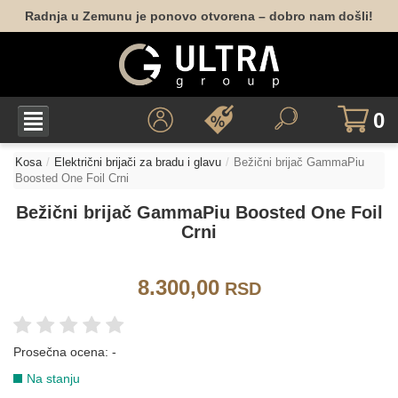
Radnja u Zemunu je ponovo otvorena – dobro nam došli!
0
Kosa
Električni brijači za bradu i glavu
Bežični brijač GammaPiu
Boosted One Foil Crni
Bežični brijač GammaPiu Boosted One Foil
Crni
8.300,00
RSD
Prosečna ocena:
-
Na stanju