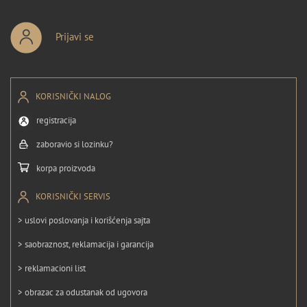
Prijavi se
KORISNIČKI NALOG
registracija
zaboravio si lozinku?
korpa proizvoda
KORISNIČKI SERVIS
> uslovi poslovanja i korišćenja sajta
> saobraznost, reklamacija i garancija
> reklamacioni list
> obrazac za odustanak od ugovora