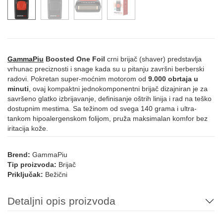
GammaPiu
Boosted One Foil
crni brijač (shaver) predstavlja
vrhunac preciznosti i snage kada su u pitanju završni berberski
radovi. Pokretan super-moćnim motorom od
9.000 obrtaja u
minuti
, ovaj kompaktni jednokomponentni brijač dizajniran je za
savršeno glatko izbrijavanje, definisanje oštrih linija i rad na teško
dostupnim mestima. Sa težinom od svega 140 grama i ultra-
tankom hipoalergenskom folijom, pruža maksimalan komfor bez
iritacija kože.
Brend:
GammaPiu
Tip proizvoda:
Brijač
Priključak:
Bežični
Detaljni opis proizvoda