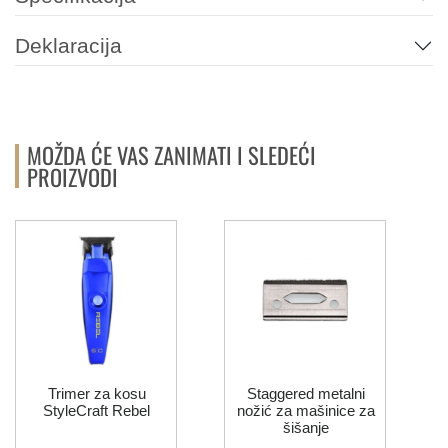
Deklaracija
MOŽDA ĆE VAS ZANIMATI I SLEDEĆI
PROIZVODI
Trimer za kosu
Staggered metalni
StyleCraft Rebel
nožić za mašinice za
šišanje