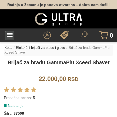
Radnja u Zemunu je ponovo otvorena – dobro nam došli!
0
Kosa
Električni brijači za bradu i glavu
Brijač za bradu GammaPiu
Xceed Shaver
Brijač za bradu GammaPiu Xceed Shaver
22.000,00
RSD
Prosečna ocena:
5
Na stanju
Šifra:
37508