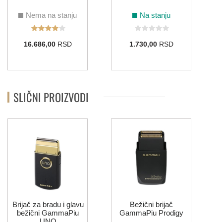
Nema na stanju
Na stanju
16.686,00
RSD
1.730,00
RSD
SLIČNI PROIZVODI
Brijač za bradu i glavu
Bežični brijač
bežični GammaPiu
GammaPiu Prodigy
UNO