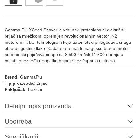
Gamma Più XCeed Shaver je vrhunski profesionalni električni
brijač sa mrežicom, opremljen revolucionarnim Vector IN2
motorom i I.T.C. tehnologijom koja automatski prilagođava snagu
otporu i gustini dlake. Kada aparat naiđe na gušću bradu, motor
automatski pojačava snagu sa 8.500 na čak 11.500 obrtaja u
minuti, obezbeđujući glatko brijanje bez čupanja i iritacija.
Brend:
GammaPiu
Tip proizvoda:
Brijač
Priključak:
Bežični
Detaljni opis proizvoda
Upotreba
Specifikacija