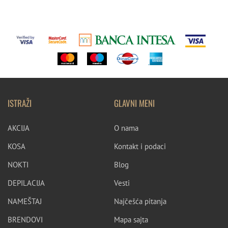
ISTRAŽI
GLAVNI MENI
AKCIJA
O nama
KOSA
Kontakt i podaci
NOKTI
Blog
DEPILACIJA
Vesti
NAMEŠTAJ
Najčešća pitanja
BRENDOVI
Mapa sajta