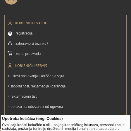
KORISNIČKI NALOG
registracija
zaboravio si lozinku?
korpa proizvoda
KORISNIČKI SERVIS
> uslovi poslovanja i korišćenja sajta
> saobraznost, reklamacija i garancija
> reklamacioni list
> obrazac za odustanak od ugovora
> politika privatnosti
Upotreba kolačića (eng. Cookies)
Ovaj sajt koristi kolačiće u cilju boljeg korisničkog iskustva, personalizacije
> politika kolačića
sadržaja, pružanja funkcije društvenih medija i analiziranja saobraćaja u