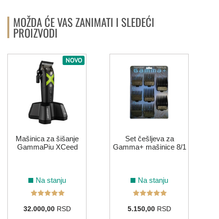
MOŽDA ĆE VAS ZANIMATI I SLEDEĆI
PROIZVODI
NOVO
Mašinica za šišanje
Set češljeva za
GammaPiu XCeed
Gamma+ mašinice 8/1
Na stanju
Na stanju
32.000,00
RSD
5.150,00
RSD