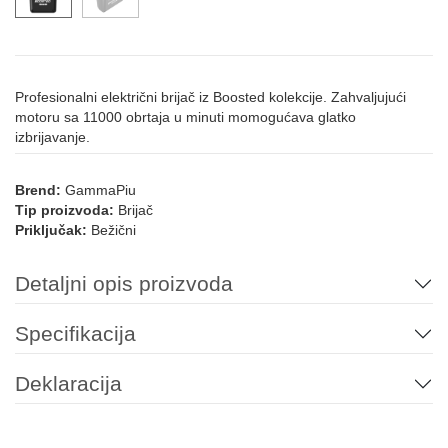
Profesionalni električni brijač iz Boosted kolekcije. Zahvaljujući
motoru sa 11000 obrtaja u minuti momogućava glatko
izbrijavanje.
Brend:
GammaPiu
Tip proizvoda:
Brijač
Priključak:
Bežični
Detaljni opis proizvoda
Specifikacija
Deklaracija