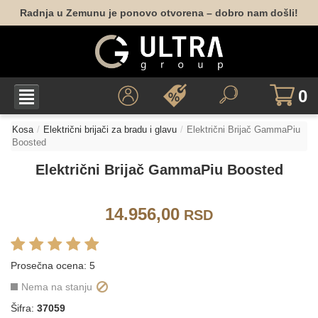
Radnja u Zemunu je ponovo otvorena – dobro nam došli!
0
Kosa
Električni brijači za bradu i glavu
Električni Brijač GammaPiu
Boosted
Električni Brijač GammaPiu Boosted
14.956,00
RSD
Prosečna ocena:
5
Nema na stanju
Šifra:
37059