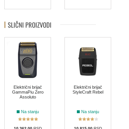
SLIČNI PROIZVODI
Električni brijač
Električni brijač
GammaPiu Zero
StyleCraft Rebel
Assoluto
Na stanju
Na stanju
10.362,00
RSD
10.815,00
RSD