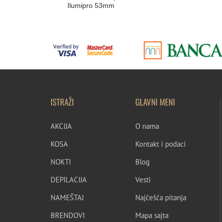
Ilumipro 53mm
ISTRAŽI
GLAVNI MENI
AKCIJA
O nama
KOSA
Kontakt i podaci
NOKTI
Blog
DEPILACIJA
Vesti
NAMEŠTAJ
Najčešća pitanja
BRENDOVI
Mapa sajta