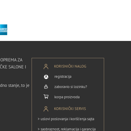
I OPREMA ZA
KORISNIČKI NALOG
ČKE SALONE I
registracija
dno stanje, to je
zaboravio si lozinku?
korpa proizvoda
KORISNIČKI SERVIS
> uslovi poslovanja i korišćenja sajta
> saobraznost, reklamacija i garancija