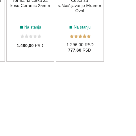
m
Termalna četka za
Četka za
1.300,00
R
kosu Ceramic 25mm
raščešljavanje Mramor
Oval
Na stanju
Na stanju
1.296,00 RSD
1.480,00
RSD
777,60
RSD