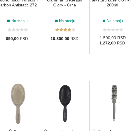
rgonomskom drškom
GammaPiu Keratin
teksturu kose COTRI
arbon Antistatic 272
Glory - Crna
200ml
Na stanju
Na stanju
Na stanju
1.590,00 RSD
690,00
10.300,00
RSD
RSD
1.272,00
RSD