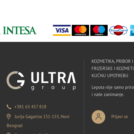
KOZMETIKA, PRIBOR 
FRIZERSKE I KOZMETI
KUĆNU UPOTREBU
Lepota nije samo priro
i naše zanimanje.
+381 63 457 818
Jurija Gagarina 151-153, Novi
Prijavi se
Beograd