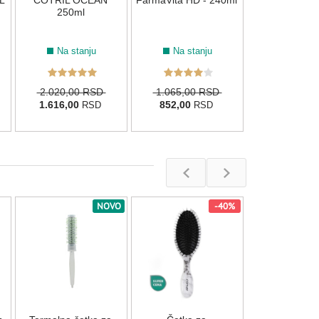
L
COTRIL OCEAN
FarmaVita HD - 240ml
250ml
Na stanju
Na stanju
2.020,00 RSD
1.065,00 RSD
1.616,00
852,00
RSD
RSD
NOVO
-40%
Framar Flex č
feniranje Ch
Na stan