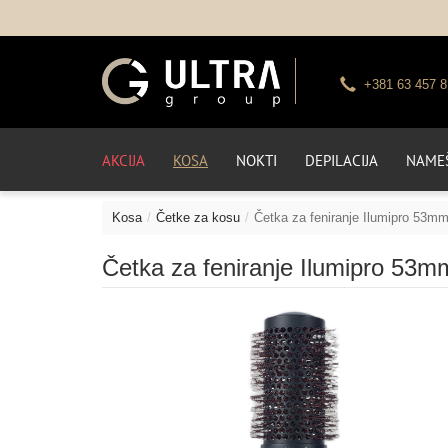
+381 63 457 8
AKCIJA
KOSA
NOKTI
DEPILACIJA
NAMEŠ
Kosa
Četke za kosu
Četka za feniranje Ilumipro 53m
Četka za feniranje Ilumipro 53m