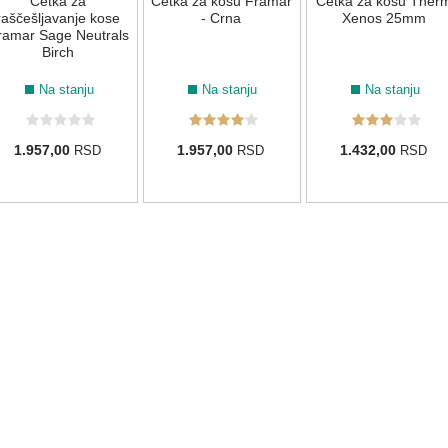
Četka za
Četka za kosu Framar
Četka za kosu Ther
raščešljavanje kose
- Crna
Xenos 25mm
ramar Sage Neutrals
Birch
Na stanju
Na stanju
Na stanju
1.957,00
1.957,00
1.432,00
RSD
RSD
RSD