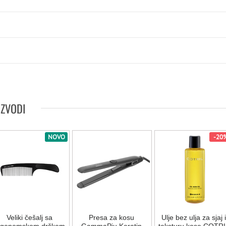
IZVODI
NOVO
-20
Veliki češalj sa
Presa za kosu
Ulje bez ulja za sjaj i