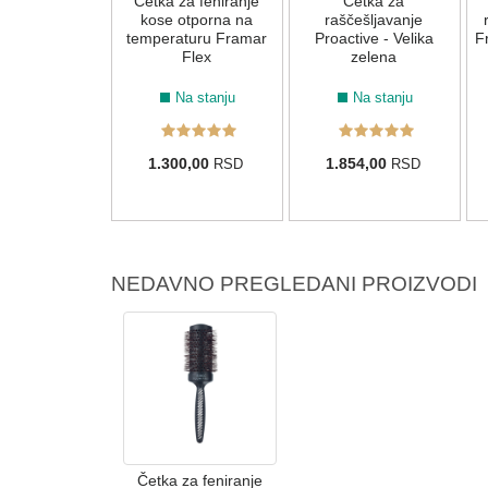
četki za kosu
Četka za feniranje
Četka za
Framar
kose otporna na
raščešljavanje
temperaturu Framar
Proactive - Velika
F
Flex
zelena
Na stanju
Na stanju
Na stanju
0,00
1.300,00
1.854,00
RSD
RSD
RSD
NEDAVNO PREGLEDANI PROIZVODI
Četka za feniranje