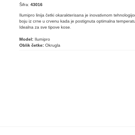
Šifra:
43016
Ilumipro linija četki okarakterisana je inovativnom tehnologi
boju iz crne u crvenu kada je postignuta optimalna temperatur
Idealna za sve tipove kose.
Model:
Ilumipro
Oblik četke:
Okrugla