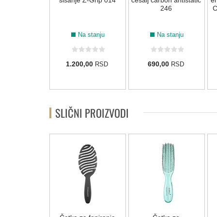
sastu kosu
šišanje Z-Grip 014
češalj carbon antistatic
e
ta HD - 150ml
246
C
Na stanju
Na stanju
Na stanju
20,00 RSD
1.200,00
690,00
RSD
RSD
6,00
RSD
SLIČNI PROIZVODI
NOVO