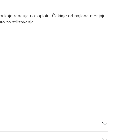
jom koja reaguje na toplotu. Čekinje od najlona menjaju
a za stilizovanje.