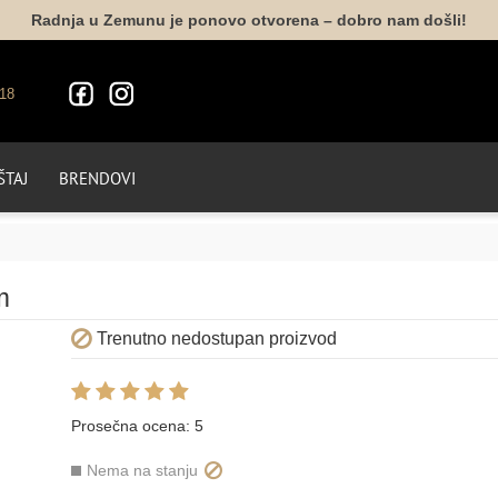
Radnja u Zemunu je ponovo otvorena – dobro nam došli!
18
TAJ
BRENDOVI
m
m
Trenutno nedostupan proizvod
Prosečna ocena:
5
Nema na stanju