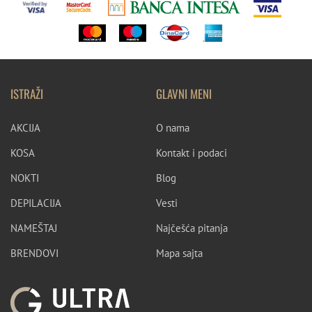
ISTRAŽI
GLAVNI MENI
AKCIJA
O nama
KOSA
Kontakt i podaci
NOKTI
Blog
DEPILACIJA
Vesti
NAMEŠTAJ
Najčešća pitanja
BRENDOVI
Mapa sajta