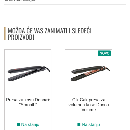
MOŽDA ĆE VAS ZANIMATI I SLEDEĆI
PROIZVODI
NOVO
S
Presa za kosu Donna+
Cik Cak presa za
"Smooth"
volumen kose Donna
Volume
Na stanju
Na stanju