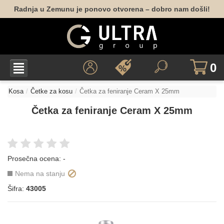
Radnja u Zemunu je ponovo otvorena – dobro nam došli!
0
Kosa
Četke za kosu
Četka za feniranje Ceram X 25mm
Četka za feniranje Ceram X 25mm
Prosečna ocena:
-
Nema na stanju
Šifra:
43005