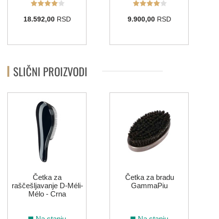
18.592,00
RSD
9.900,00
RSD
SLIČNI PROIZVODI
Četka za
Četka za bradu
raščešljavanje D-Méli-
GammaPiu
Mélo - Crna
Na stanju
Na stanju