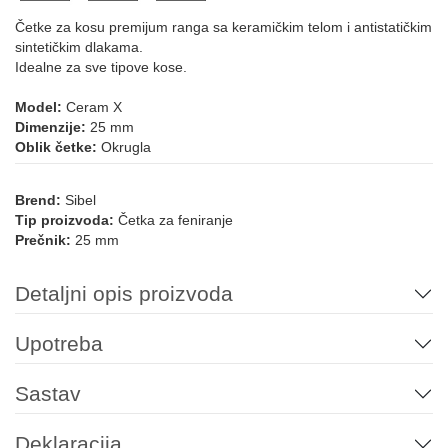
Četke za kosu premijum ranga sa keramičkim telom i antistatičkim
sintetičkim dlakama.
Idealne za sve tipove kose.
Model:
Ceram X
Dimenzije:
25 mm
Oblik četke:
Okrugla
Brend:
Sibel
Tip proizvoda:
Četka za feniranje
Prečnik:
25 mm
Detaljni opis proizvoda
Upotreba
Sastav
Deklaracija