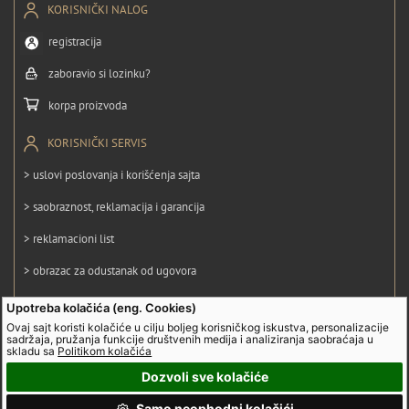
KORISNIČKI NALOG
registracija
zaboravio si lozinku?
korpa proizvoda
KORISNIČKI SERVIS
> uslovi poslovanja i korišćenja sajta
> saobraznost, reklamacija i garancija
> reklamacioni list
> obrazac za odustanak od ugovora
> politika privatnosti
Upotreba kolačića (eng. Cookies)
Ovaj sajt koristi kolačiće u cilju boljeg korisničkog iskustva, personalizacije
> politika kolačića
sadržaja, pružanja funkcije društvenih medija i analiziranja saobraćaja u
skladu sa
Politikom kolačića
Dozvoli sve kolačiće
© UltraGroup. Sva prava su zadržana.
Samo neophodni kolačići