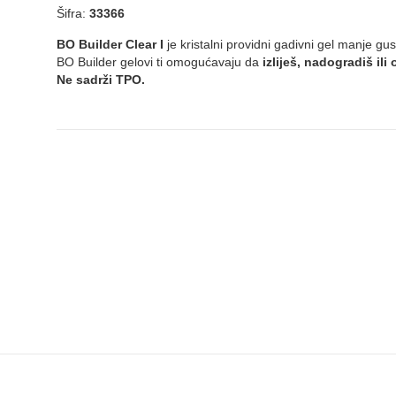
Šifra:
33366
BO Builder Clear I
je kristalni providni gadivni gel manje gu
BO Builder gelovi ti omogućavaju da
izliješ, nadogradiš ili
Ne sadrži TPO.