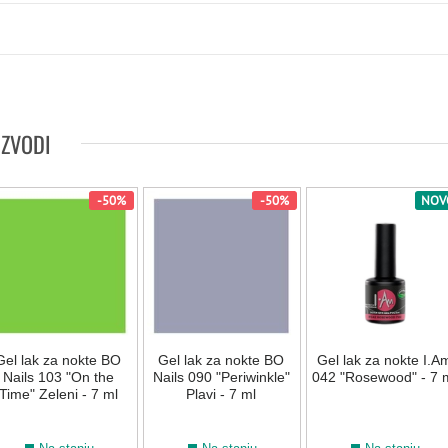
IZVODI
-50%
-50%
NOV
Gel lak za nokte BO
Gel lak za nokte BO
Gel lak za nokte I.A
Nails 103 "On the
Nails 090 "Periwinkle"
042 "Rosewood" - 7 
Time" Zeleni - 7 ml
Plavi - 7 ml