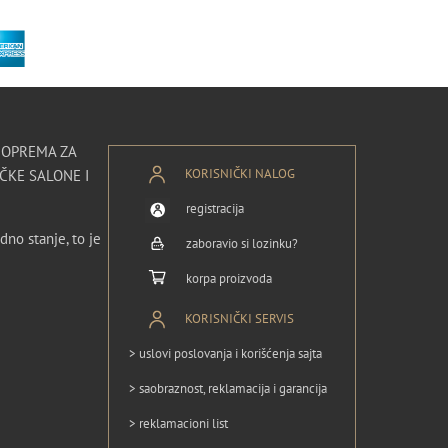
I OPREMA ZA
KORISNIČKI NALOG
ČKE SALONE I
registracija
dno stanje, to je
zaboravio si lozinku?
korpa proizvoda
KORISNIČKI SERVIS
> uslovi poslovanja i korišćenja sajta
> saobraznost, reklamacija i garancija
> reklamacioni list