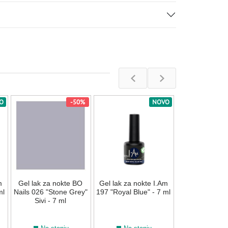
O
-50%
NOVO
Gel lak za nok
156 "Space" 
Na stan
m
Gel lak za nokte BO
Gel lak za nokte I.Am
850,00
R
ml
Nails 026 "Stone Grey"
197 "Royal Blue" - 7 ml
Sivi - 7 ml