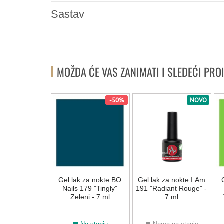
Sastav
MOŽDA ĆE VAS ZANIMATI I SLEDEĆI PRO
NOVO
-50%
NOVO
 za nokte I.Am
Gel lak za nokte BO
Gel lak za nokte I.Am
uicy" - 7 ml
Nails 179 "Tingly"
191 "Radiant Rouge" -
Zeleni - 7 ml
7 ml