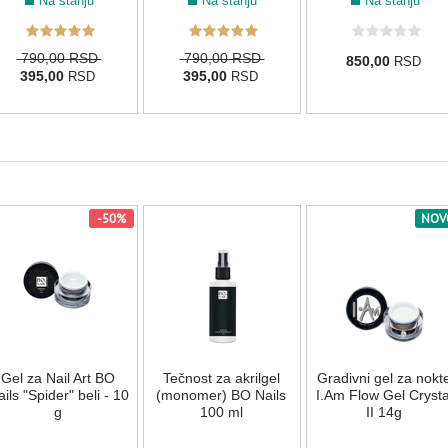
Na stanju
Na stanju
Na stanju
790,00 RSD
790,00 RSD
850,00
RSD
395,00
395,00
RSD
RSD
-50%
NOV
Gel za Nail Art BO
Tečnost za akrilgel
Gradivni gel za nokt
ils "Spider" beli - 10
(monomer) BO Nails
I.Am Flow Gel Crysta
g
100 ml
II 14g