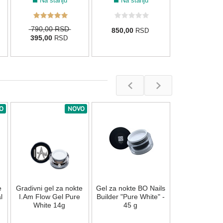
Na stanju
Na stanju
790,00 RSD
850,00
RSD
395,00
RSD
O
NOVO
Gradivni gel z
I.Am Flow Ge
14g
Na stan
e
Gradivni gel za nokte
Gel za nokte BO Nails
1.850,00
R
l
I.Am Flow Gel Pure
Builder "Pure White" -
White 14g
45 g