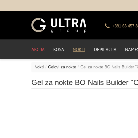
+381 63 457 8
AKCIJA
KOSA
NOKTI
DEPILACIJA
NAMEŠ
Nokti
Gelovi za nokte
Gel za nokte BO Nails Builder "C
Gel za nokte BO Nails Builder "Cl