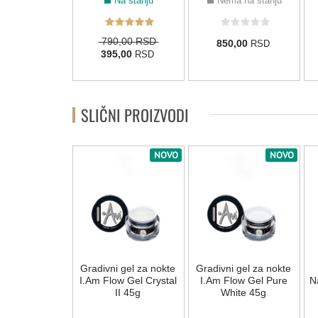
Na stanju
Na stanju
Nema na stanju
790,00 RSD
0,00
850,00
RSD
RSD
395,00
RSD
SLIČNI PROIZVODI
NOVO
NOVO
nokte BO Nails
Gradivni gel za nokte
Gradivni gel za nokte
White" - 45 g
I.Am Flow Gel Crystal
I.Am Flow Gel Pure
Na
II 45g
White 45g