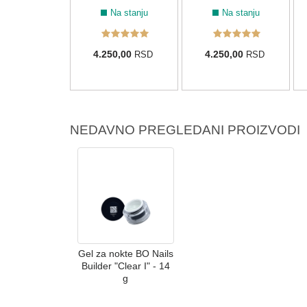
a na stanju
Na stanju
Na stanju
60,00
4.250,00
4.250,00
RSD
RSD
RSD
NEDAVNO PREGLEDANI PROIZVODI
Gel za nokte BO Nails
Builder "Clear I" - 14
g