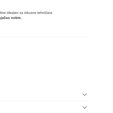
stine idealan za iskusne tehničare.
 ojačas nokte.