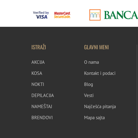
ISTRAŽI
GLAVNI MENI
AKCIJA
O nama
KOSA
Kontakt i podaci
NOKTI
Blog
DEPILACIJA
Vesti
NAMEŠTAJ
Najčešća pitanja
BRENDOVI
Mapa sajta