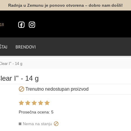
Radnja u Zemunu je ponovo otvorena – dobro nam došli!
18
TAJ
BRENDOVI
lear I" - 14 g
ear I" - 14 g
Trenutno nedostupan proizvod
Prosečna ocena:
5
Nema na stanju