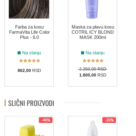
Farba za kosu
Maska za plavu kosu
FarmaVita Life Color
COTRIL ICY BLOND
Plus - 6.0
MASK 200ml
Na stanju
Na stanju
2.250,00 RSD
862,00
RSD
1.800,00
RSD
SLIČNI PROIZVODI
-40%
-20%
K