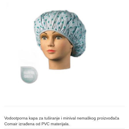
Vodootporna kapa za tuširanje i minival nemaškog proizvođača
Comair izrađena od PVC materijala.