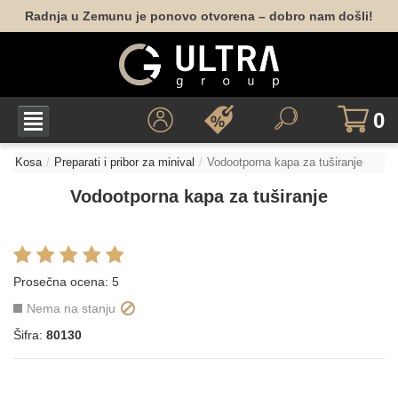
Radnja u Zemunu je ponovo otvorena – dobro nam došli!
0
Kosa
Preparati i pribor za minival
Vodootporna kapa za tuširanje
Vodootporna kapa za tuširanje
Prosečna ocena:
5
Nema na stanju
Šifra:
80130