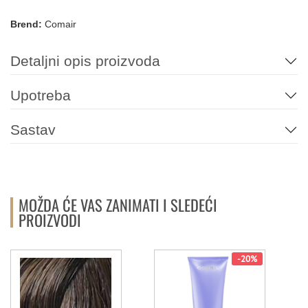
Brend:
Comair
Detaljni opis proizvoda
Upotreba
Sastav
MOŽDA ĆE VAS ZANIMATI I SLEDEĆI
PROIZVODI
-20%
b