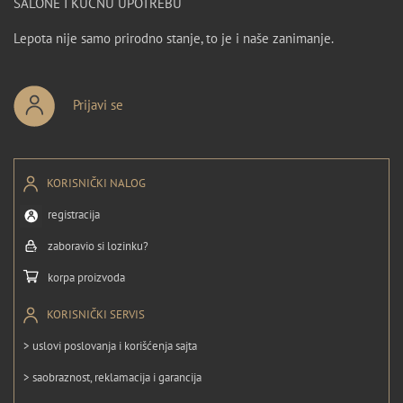
SALONE I KUĆNU UPOTREBU
Lepota nije samo prirodno stanje, to je i naše zanimanje.
Prijavi se
KORISNIČKI NALOG
registracija
zaboravio si lozinku?
korpa proizvoda
KORISNIČKI SERVIS
> uslovi poslovanja i korišćenja sajta
> saobraznost, reklamacija i garancija