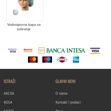
Vodootporna kapa za
tuširanje
ISTRAŽI
GLAVNI MENI
AKCIJA
O nama
KOSA
Kontakt i podaci