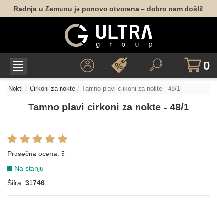
Radnja u Zemunu je ponovo otvorena – dobro nam došli!
0
Nokti
Cirkoni za nokte
Tamno plavi cirkoni za nokte - 48/1
Tamno plavi cirkoni za nokte - 48/1
Prosečna ocena:
5
Na stanju
Šifra:
31746