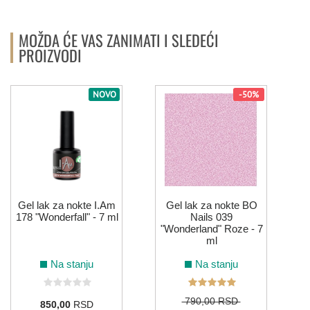
MOŽDA ĆE VAS ZANIMATI I SLEDEĆI
PROIZVODI
NOVO
-50%
Gel lak za nokte I.Am
Gel lak za nokte BO
178 "Wonderfall" - 7 ml
Nails 039
"Wonderland" Roze - 7
ml
Na stanju
Na stanju
790,00 RSD
850,00
RSD