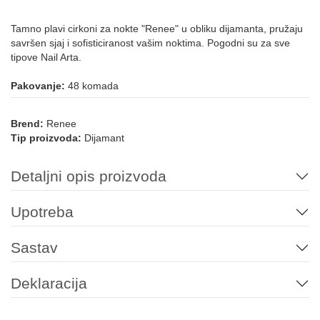
Tamno plavi cirkoni za nokte "Renee" u obliku dijamanta, pružaju
savršen sjaj i sofisticiranost vašim noktima. Pogodni su za sve
tipove Nail Arta.
Pakovanje:
48 komada
Brend:
Renee
Tip proizvoda:
Dijamant
Detaljni opis proizvoda
Upotreba
Sastav
Deklaracija