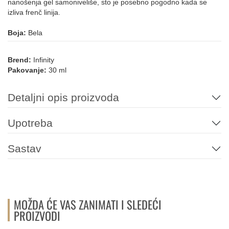
nanošenja gel samoniveliše, sto je posebno pogodno kada se
izliva frenč linija.
Boja:
Bela
Brend:
Infinity
Pakovanje:
30 ml
Detaljni opis proizvoda
Upotreba
Sastav
MOŽDA ĆE VAS ZANIMATI I SLEDEĆI
PROIZVODI