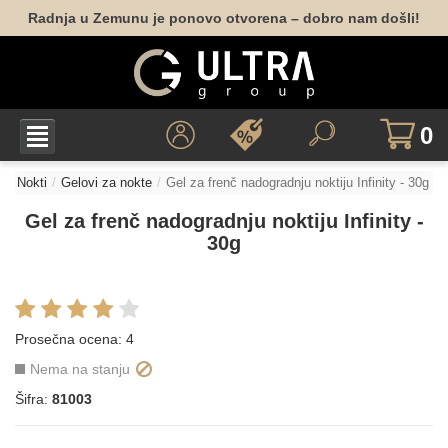
Radnja u Zemunu je ponovo otvorena – dobro nam došli!
0
Nokti
Gelovi za nokte
Gel za frenč nadogradnju noktiju Infinity - 30g
Gel za frenč nadogradnju noktiju Infinity -
30g
Prosečna ocena:
4
Nema na stanju
Šifra:
81003