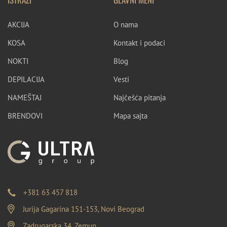
AKCIJA
O nama
KOSA
Kontakt i podaci
NOKTI
Blog
DEPILACIJA
Vesti
NAMEŠTAJ
Najčešća pitanja
BRENDOVI
Mapa sajta
+381 63 457 818
Jurija Gagarina 151-153, Novi Beograd
Zadrugarska 34, Zemun