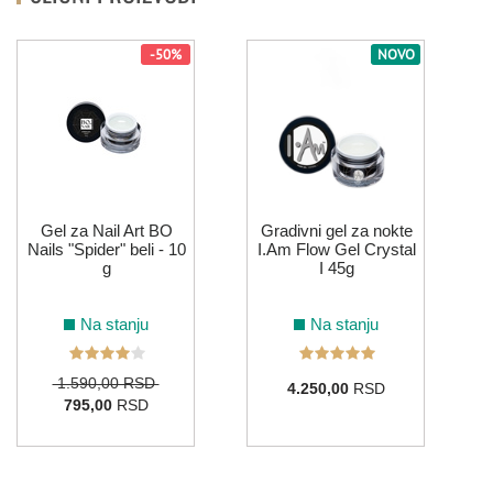
-50%
NOVO
Gel za Nail Art BO
Gradivni gel za nokte
Nails "Spider" beli - 10
I.Am Flow Gel Crystal
g
I 45g
Na stanju
Na stanju
1.590,00 RSD
4.250,00
RSD
795,00
RSD