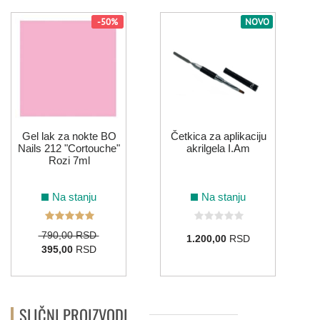
-50%
NOVO
S
Gel lak za nokte BO
Četkica za aplikaciju
Nails 212 "Cortouche"
akrilgela I.Am
Rozi 7ml
Na stanju
Na stanju
790,00 RSD
1.200,00
RSD
395,00
RSD
SLIČNI PROIZVODI