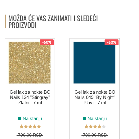
MOŽDA ĆE VAS ZANIMATI I SLEDEĆI
PROIZVODI
-50%
-50%
Gel lak za nokte BO
Gel lak za nokte BO
Nails 134 "Stingray"
Nails 049 "By Night"
Zlatni - 7 ml
Plavi - 7 ml
Na stanju
Na stanju
790,00 RSD
790,00 RSD