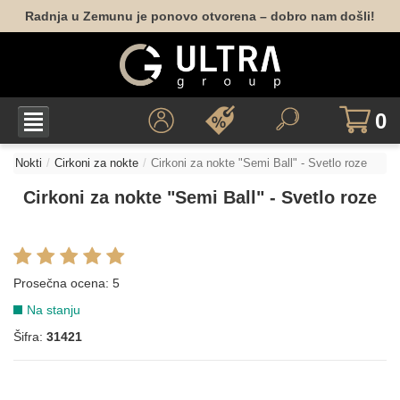
Radnja u Zemunu je ponovo otvorena – dobro nam došli!
0
Nokti
Cirkoni za nokte
Cirkoni za nokte "Semi Ball" - Svetlo roze
Cirkoni za nokte "Semi Ball" - Svetlo roze
Prosečna ocena:
5
Na stanju
Šifra:
31421