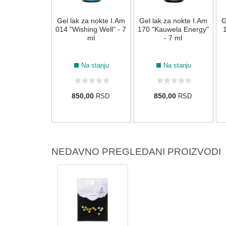
 za nokte I.Am
Gel lak za nokte I.Am
Gel lak za nokte I.Am
G
Iris" - 7 ml
014 "Wishing Well" - 7
170 "Kauwela Energy"
1
ml
- 7 ml
Na stanju
Na stanju
Na stanju
0,00
850,00
850,00
RSD
RSD
RSD
NEDAVNO PREGLEDANI PROIZVODI