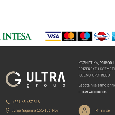
KOZMETIKA, PRIBOR 
FRIZERSKE I KOZMETI
KUĆNU UPOTREBU
Lepota nije samo priro
i naše zanimanje.
+381 63 457 818
Jurija Gagarina 151-153, Novi
Prijavi se