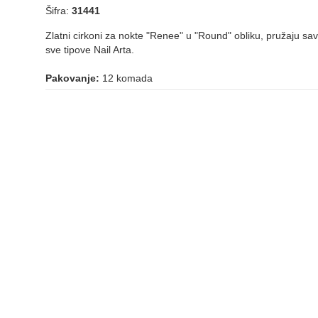
Šifra:
31441
Zlatni cirkoni za nokte "Renee" u "Round" obliku, pružaju sav
sve tipove Nail Arta.
Pakovanje:
12 komada