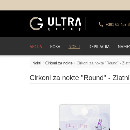
+381 63 457 8
AKCIJA
KOSA
NOKTI
DEPILACIJA
NAMEŠ
Nokti
Cirkoni za nokte
Cirkoni za nokte "Round" - Zlatn
Cirkoni za nokte "Round" - Zlatni