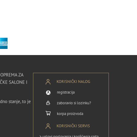
I OPREMA ZA
KORISNIČKI NALOG
ČKE SALONE I
registracija
dno stanje, to je
zaboravio si lozinku?
korpa proizvoda
KORISNIČKI SERVIS
> uslovi poslovanja i korišćenja sajta