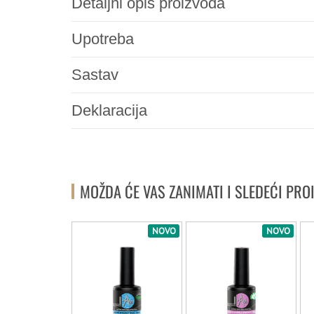
Detaljni opis proizvoda
Upotreba
Sastav
Deklaracija
MOŽDA ĆE VAS ZANIMATI I SLEDEĆI PRO
NOVO
NOVO
NOVO