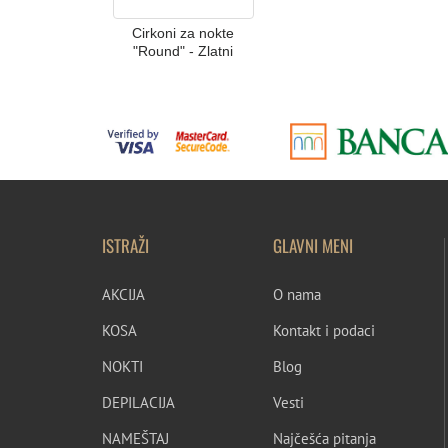
Cirkoni za nokte
"Round" - Zlatni
ISTRAŽI
GLAVNI MENI
AKCIJA
O nama
KOSA
Kontakt i podaci
NOKTI
Blog
DEPILACIJA
Vesti
NAMEŠTAJ
Najčešća pitanja