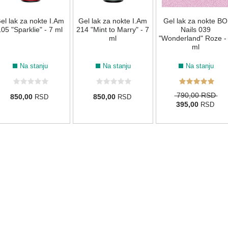
el lak za nokte I.Am
Gel lak za nokte I.Am
Gel lak za nokte BO
05 "Sparklie" - 7 ml
214 "Mint to Marry" - 7
Nails 039
ml
"Wonderland" Roze -
ml
Na stanju
Na stanju
Na stanju
790,00 RSD
850,00
850,00
RSD
RSD
395,00
RSD