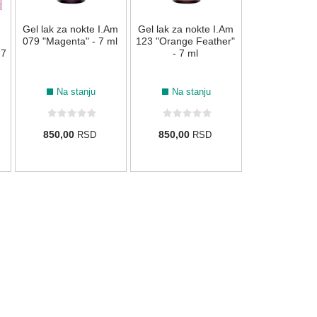
Gel lak za nokte I.Am
Gel lak za nokte I.Am
850,00
R
079 "Magenta" - 7 ml
123 "Orange Feather"
 7
- 7 ml
Na stanju
Na stanju
850,00
850,00
RSD
RSD