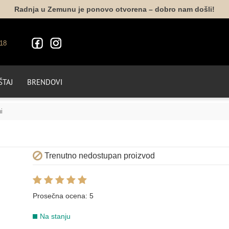
Radnja u Zemunu je ponovo otvorena – dobro nam došli!
18
TAJ
BRENDOVI
i
Trenutno nedostupan proizvod
Prosečna ocena:
5
Na stanju