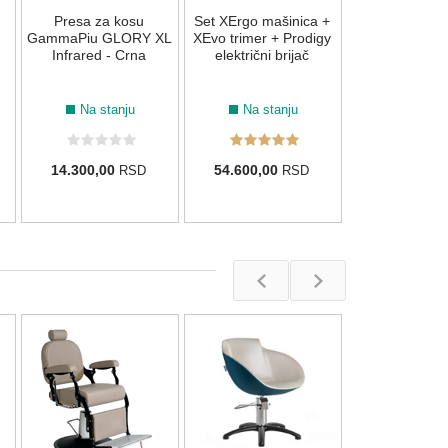
Presa za kosu
Set XErgo mašinica +
15.900,00
GammaPiu GLORY XL
XEvo trimer + Prodigy
Infrared - Crna
električni brijač
Na stanju
Na stanju
14.300,00
54.600,00
RSD
RSD
Frizerska 
Stolica Luca 
Diva+ Crna 
LR/C80
Po porudž