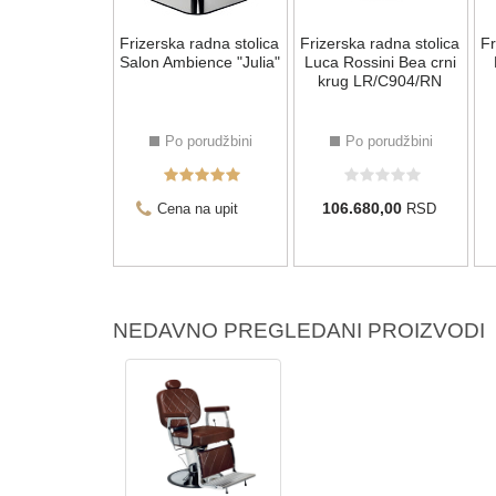
a radna stolica
Frizerska radna stolica
Frizerska radna stolica
Fr
mbience "Aria"
Salon Ambience "Julia"
Luca Rossini Bea crni
krug LR/C904/RN
 porudžbini
Po porudžbini
Po porudžbini
106.680,00
a na upit
Cena na upit
RSD
NEDAVNO PREGLEDANI PROIZVODI