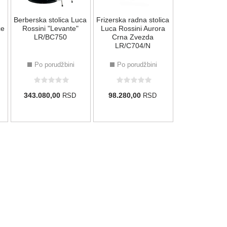
Berberska stolica Luca
Frizerska radna stolica
86.280,00
ce
Rossini "Levante"
Luca Rossini Aurora
LR/BC750
Crna Zvezda
LR/C704/N
Po porudžbini
Po porudžbini
343.080,00
98.280,00
RSD
RSD