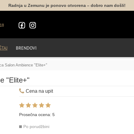
Radnja u Zemunu je ponovo otvorena – dobro nam došli!
18
TAJ
BRENDOVI
ica Salon Ambience "Elite+"
e "Elite+"
Cena na upit
Prosečna ocena:
5
Po porudžbini