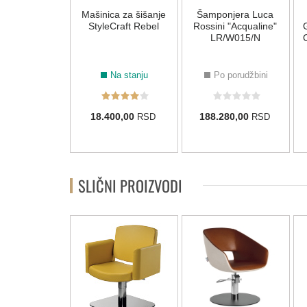
njera Luca
Mašinica za šišanje
Šamponjera Luca
i "Acqualine"
StyleCraft Rebel
Rossini "Acqualine"
/W016/N
LR/W015/N
 porudžbini
Na stanju
Po porudžbini
880,00
18.400,00
188.280,00
RSD
RSD
RSD
SLIČNI PROIZVODI