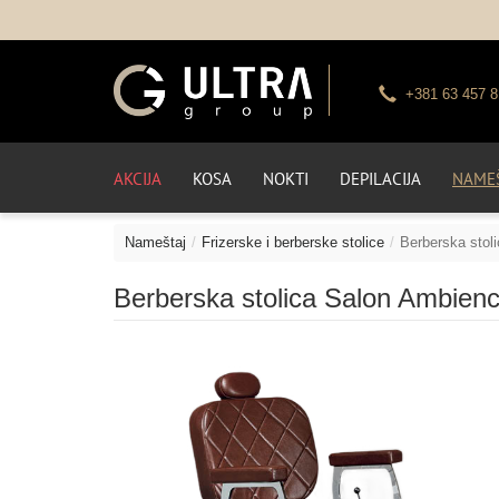
+381 63 457 8
AKCIJA
KOSA
NOKTI
DEPILACIJA
NAMEŠ
Nameštaj
Frizerske i berberske stolice
Berberska stol
Berberska stolica Salon Ambienc