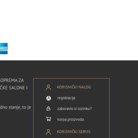
I OPREMA ZA
KORISNIČKI NALOG
ČKE SALONE I
registracija
dno stanje, to je
zaboravio si lozinku?
korpa proizvoda
KORISNIČKI SERVIS