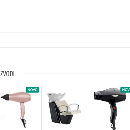
IZVODI
NOVO
NOV