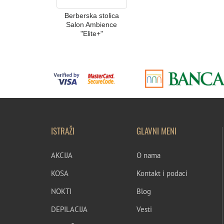
Berberska stolica
Salon Ambience
"Elite+"
ISTRAŽI
GLAVNI MENI
AKCIJA
O nama
KOSA
Kontakt i podaci
NOKTI
Blog
DEPILACIJA
Vesti