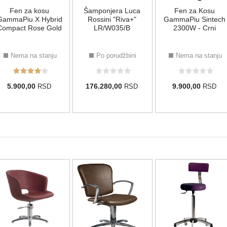
Fen za kosu
Šamponjera Luca
Fen za Kosu
GammaPiu X Hybrid
Rossini "Riva+"
GammaPiu Sintech
Compact Rose Gold
LR/W035/B
2300W - Crni
Nema na stanju
Po porudžbini
Nema na stanju
5.900,00
176.280,00
9.900,00
RSD
RSD
RSD