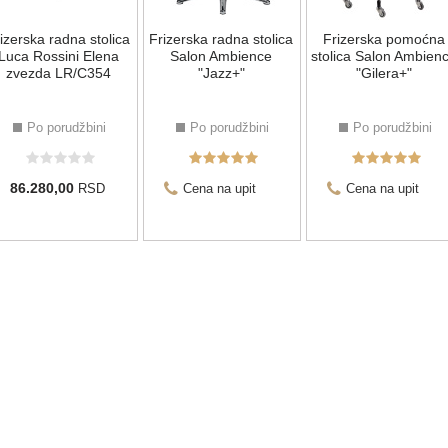
izerska radna stolica
Frizerska radna stolica
Frizerska pomoćna
Luca Rossini Elena
Salon Ambience
stolica Salon Ambien
zvezda LR/C354
"Jazz+"
"Gilera+"
Po porudžbini
Po porudžbini
Po porudžbini
86.280,00
RSD
Cena na upit
Cena na upit