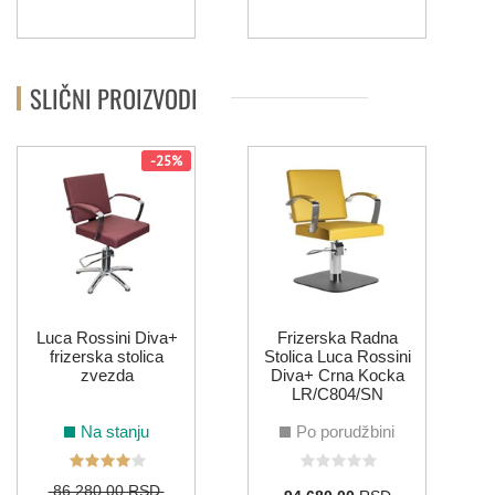
SLIČNI PROIZVODI
-25%
F
Luca Rossini Diva+
Frizerska Radna
frizerska stolica
Stolica Luca Rossini
zvezda
Diva+ Crna Kocka
LR/C804/SN
Na stanju
Po porudžbini
86.280,00 RSD