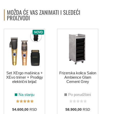
MOŽDA ĆE VAS ZANIMATI I SLEDEĆI
PROIZVODI
NOVO
Set XErgo mašinica +
Frizerska kolica Salon
XEvo trimer + Prodigy
Ambience Glam
električni brijač
Cement Grey
Na stanju
Po porudžbini
54.600,00
RSD
58.900,00
RSD