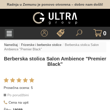
Radnja u Zemunu je ponovo otvorena – dobro nam došli!
0
Nameštaj
Frizerske i berberske stolice
Berberska stolica Salon
Ambience "Premier Black"
Berberska stolica Salon Ambience "Premier
Black"
Prosečna ocena:
5
Po porudžbini
Cena na upit
Šifra:
19089