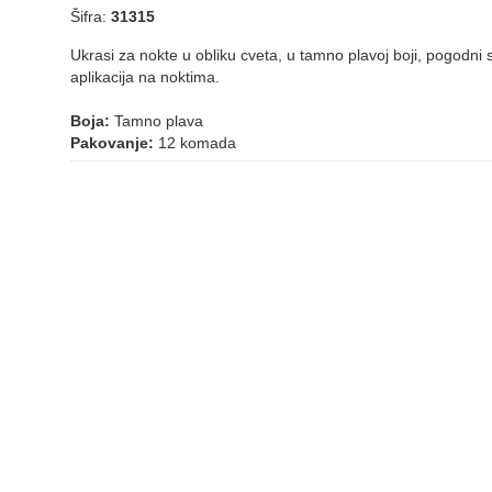
Šifra:
31315
Ukrasi za nokte u obliku cveta, u tamno plavoj boji, pogodni 
aplikacija na noktima.
Boja:
Tamno plava
Pakovanje:
12 komada