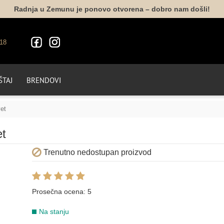
Radnja u Zemunu je ponovo otvorena – dobro nam došli!
18
TAJ
BRENDOVI
et
et
Trenutno nedostupan proizvod
Prosečna ocena:
5
Na stanju