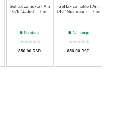
Gel lak za nokte I.Am
Gel lak za nokte I.Am
2.750,00
R
075 "Jaded" - 7 ml
146 "Mushroom" - 7 ml
l
Na stanju
Na stanju
850,00
850,00
RSD
RSD