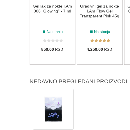
k za nokte BO
Gel lak za nokte I.Am
Gradivni gel za nokte
G
RF009 "Cobalt
006 "Glowing" - 7 ml
I.Am Flow Gel
0
Plavi - 15 ml
Transparent Pink 45g
Na stanju
Na stanju
Na stanju
20,00 RSD
850,00
4.250,00
RSD
RSD
0,00
RSD
NEDAVNO PREGLEDANI PROIZVODI