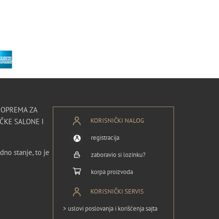
I OPREMA ZA
KORISNIČKI NALOG
ČKE SALONE I
registracija
dno stanje, to je
zaboravio si lozinku?
korpa proizvoda
KORISNIČKI SERVIS
> uslovi poslovanja i korišćenja sajta