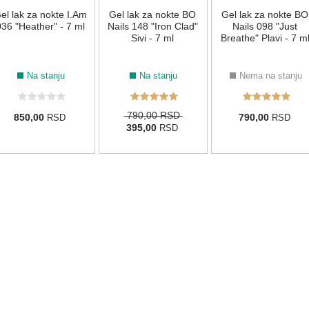
el lak za nokte I.Am
Gel lak za nokte BO
Gel lak za nokte BO
36 "Heather" - 7 ml
Nails 148 "Iron Clad"
Nails 098 "Just
Sivi - 7 ml
Breathe" Plavi - 7 m
Na stanju
Na stanju
Nema na stanju
790,00 RSD
850,00
790,00
RSD
RSD
395,00
RSD