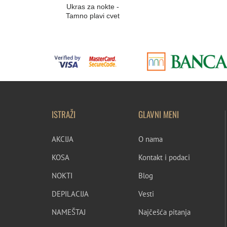
Ukras za nokte -
Tamno plavi cvet
ISTRAŽI
GLAVNI MENI
AKCIJA
O nama
KOSA
Kontakt i podaci
NOKTI
Blog
DEPILACIJA
Vesti
NAMEŠTAJ
Najčešća pitanja