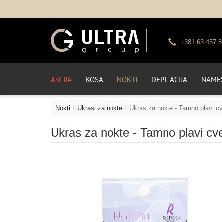
+381 63 457 8
AKCIJA
KOSA
NOKTI
DEPILACIJA
NAMEŠ
Nokti
Ukrasi za nokte
Ukras za nokte - Tamno plavi cv
Ukras za nokte - Tamno plavi cv