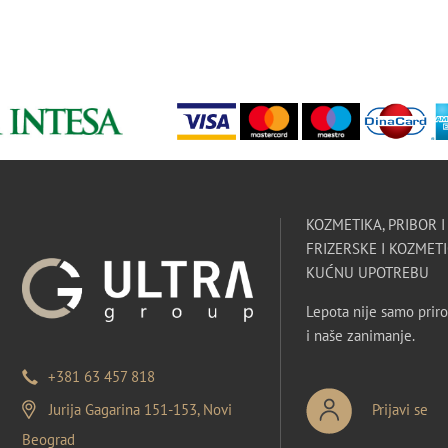
KOZMETIKA, PRIBOR 
FRIZERSKE I KOZMETI
KUĆNU UPOTREBU
Lepota nije samo priro
i naše zanimanje.
+381 63 457 818
Jurija Gagarina 151-153, Novi
Prijavi se
Beograd