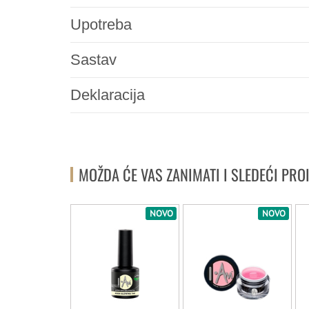
Upotreba
Sastav
Deklaracija
MOŽDA ĆE VAS ZANIMATI I SLEDEĆI PRO
-50%
NOVO
NOVO