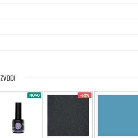
IZVODI
NOVO
-50%