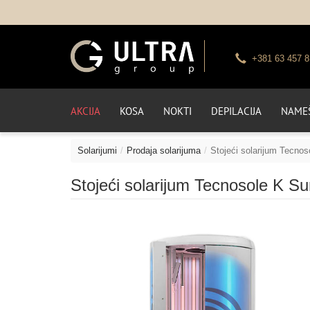
+381 63 457 8
AKCIJA
KOSA
NOKTI
DEPILACIJA
NAMEŠ
Solarijumi
Prodaja solarijuma
Stojeći solarijum Tecno
Stojeći solarijum Tecnosole K S