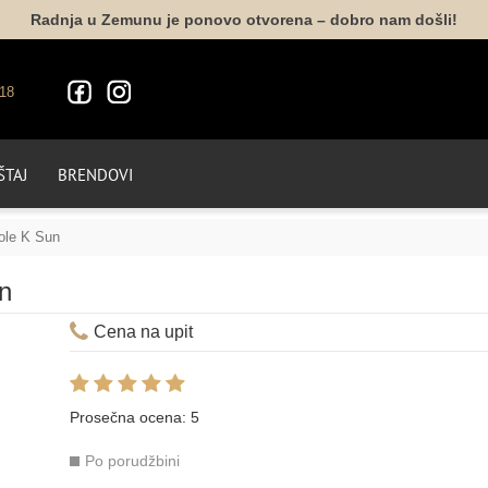
Radnja u Zemunu je ponovo otvorena – dobro nam došli!
18
TAJ
BRENDOVI
sole K Sun
un
Cena na upit
Prosečna ocena:
5
Po porudžbini