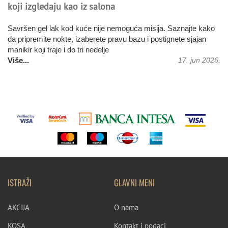
koji izgledaju kao iz salona
Savršen gel lak kod kuće nije nemoguća misija. Saznajte kako
da pripremite nokte, izaberete pravu bazu i postignete sjajan
Više...
manikir koji traje i do tri nedelje
Više...
Više...
Više...
17. jun 2026.
ISTRAŽI
GLAVNI MENI
AKCIJA
O nama
KOSA
Kontakt i podaci