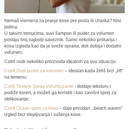
Nemaš vremena za pranje kose pre posla ili izlaska? Nisi
jedina.
U takvim trenucima, suvi šampon ili puder za volumen
postaju tvoj najbolji saveznik. Samo nekoliko prskanja i
kosa izgleda kao da je sveže oprana, dok dobija i dodatni
volumen.
Cotril nudi nekoliko proizvoda idealnih za ovu situaciju:
Cotril Dust puder za volumen
– idealan kada želiš brzi „lift“
na temenu;
Cotril Texture Spray Volumizzante
- dodaje teksturu i
podiže koren, a možeš ga koristiti i kao završni sprej za
oblikovanje;
Cotril Ocean sprej za kosu
– daje prirodan, „beach waves“
izgled bez slepljivanja i sušenja kose.