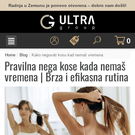
Radnja u Zemunu je ponovo otvorena – dobro nam došli!
0
Home
Blog
Kako negovati kosu kad nemaš vremena
Pravilna nega kose kada nemaš
vremena | Brza i efikasna rutina