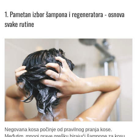
1. Pametan izbor šampona i regeneratora - osnova
svake rutine
Negovana kosa počinje od pravilnog pranja kose.
Međutim, mnogi prave grešku birajući šampone za kosu