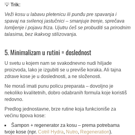
💡
Trik:
Veži kosu u labavu pletenicu ili punđu pre spavanja i
spavaj na svilenoj jastučnici – smanjuje trenje, sprečava
lomljenje i pojavu friza. Ujutru ćeš se probuditi sa prirodnim
talasima, bez ikakvog stilizovanja.
5. Minimalizam u rutini = doslednost
U svetu u kojem nam se svakodnevno nudi hiljade
proizvoda, lako je izgubiti se u previše koraka. Ali tajna
zdrave kose je u doslednosti, a ne složenosti.
Ne moraš imati punu policu preparata – dovoljno je
nekoliko kvalitetnih, dobro odabranih formula koje koristiš
redovno.
Predlog jednostavne, brze rutine koja funkcioniše za
većinu tipova kose:
Šampon + regenerator za kosu – prema potrebama
tvoje kose (npr.
Cotril Hydra
,
Nutro
,
Regeneration
).