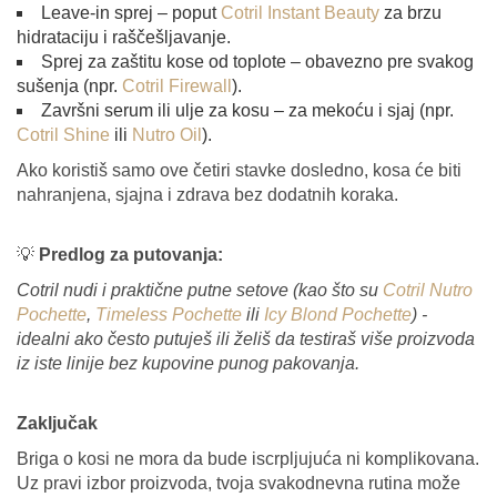
Leave-in sprej – poput
Cotril Instant Beauty
za brzu
hidrataciju i raščešljavanje.
Sprej za zaštitu kose od toplote – obavezno pre svakog
sušenja (npr.
Cotril Firewall
).
Završni serum ili ulje za kosu – za mekoću i sjaj (npr.
Cotril Shine
ili
Nutro Oil
).
Ako koristiš samo ove četiri stavke dosledno, kosa će biti
nahranjena, sjajna i zdrava bez dodatnih koraka.
💡
Predlog za putovanja:
Cotril nudi i praktične putne setove (kao što su
Cotril Nutro
Pochette
,
Timeless Pochette
ili
Icy Blond Pochette
) -
idealni ako često putuješ ili želiš da testiraš više proizvoda
iz iste linije bez kupovine punog pakovanja.
Zaključak
Briga o kosi ne mora da bude iscrpljujuća ni komplikovana.
Uz pravi izbor proizvoda, tvoja svakodnevna rutina može