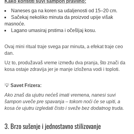
Kako koristiti suvi šampon pravilno:
Naneses ga na koren sa udaljenosti od 15–20 cm.
Sačekaj nekoliko minuta da proizvod upije višak
masnoće.
Lagano umasiraj prstima i očešljaj kosu.
Ovaj mini ritual traje svega par minuta, a efekat traje ceo
dan.
Uz to, produžavaš vreme između dva pranja, što znači da
kosa ostaje zdravija jer je manje izložena vodi i toploti.
💡
Savet Frizera:
Ako znaš da ujutru nećeš imati vremena, nanesi suvi
šampon uveče pre spavanja – tokom noći će se upiti, a
kosa će ujutru izgledati čisto i sveže bez dodatnog truda.
3. Brzo sušenje i jednostavno stilizovanje