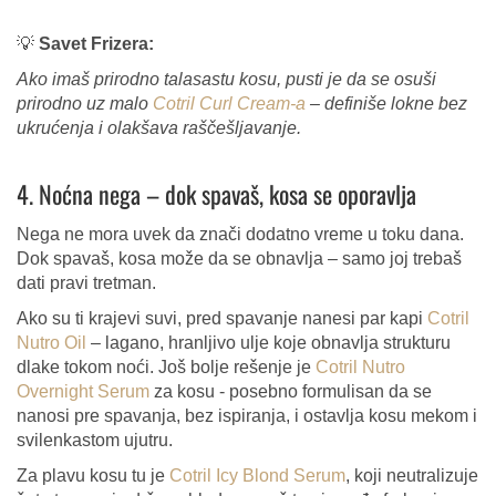
💡
Savet Frizera:
Ako imaš prirodno talasastu kosu, pusti je da se osuši
prirodno uz malo
Cotril Curl Cream-a
– definiše lokne bez
ukrućenja i olakšava raščešljavanje.
4. Noćna nega – dok spavaš, kosa se oporavlja
Nega ne mora uvek da znači dodatno vreme u toku dana.
Dok spavaš, kosa može da se obnavlja – samo joj trebaš
dati pravi tretman.
Ako su ti krajevi suvi, pred spavanje nanesi par kapi
Cotril
Nutro Oil
– lagano, hranljivo ulje koje obnavlja strukturu
dlake tokom noći. Još bolje rešenje je
Cotril Nutro
Overnight Serum
za kosu - posebno formulisan da se
nanosi pre spavanja, bez ispiranja, i ostavlja kosu mekom i
svilenkastom ujutru.
Za plavu kosu tu je
Cotril Icy Blond Serum
, koji neutralizuje