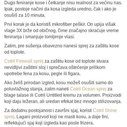
Dugo feniranje kose i četkanje nisu realnost za većinu nas.
Ipak, postoje načini da kosa izgleda uredno, čak i ako je
osušiš za 10 minuta.
Prvi korak je da koristiš mikrofiber peškir. On upija višak
vlage 3X brže od običnog, čime značajno skraćuje vreme
feniranja i smanjuje lomljenje vlasi.
Zatim, pre sušenja obavezno nanesi sprej za zaštitu kose
od toplote.
Cotril Firewall sprej
za zaštitu kose od toplote stvara
nevidljivi zaštitni sloj i sprečava oštećenje prilikom
upotrebe fena za kosu, pegle ili figara.
Ako želiš prirodan izgled, kosu možeš osušiti samo do
poluvlažnog stanja, zatim naneti
Cotril Ocean sprej
za
blage talase ili Cotril Untitled kremu za volumen. Proizvodi
koji daju ležeran, ali uredan efekat bez mnogo stilizovanja.
Za dodatnu postojanost i završni sjaj, koristi
Cotril Shine
sprej
. Lagani proizvod koji ne masti kosu, a daje fini,
reflektujući sjaj koji izgleda kao posle frizera.