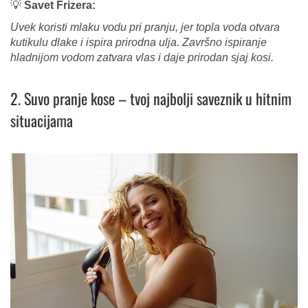
💡
Savet Frizera:
Uvek koristi mlaku vodu pri pranju, jer topla voda otvara
kutikulu dlake i ispira prirodna ulja. Završno ispiranje
hladnijom vodom zatvara vlas i daje prirodan sjaj kosi.
2. Suvo pranje kose – tvoj najbolji saveznik u hitnim
situacijama