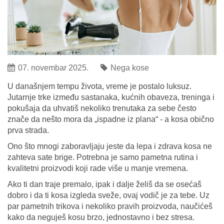
07. novembar 2025.
Nega kose
U današnjem tempu života, vreme je postalo luksuz.
Jutarnje trke između sastanaka, kućnih obaveza, treninga i
pokušaja da uhvatiš nekoliko trenutaka za sebe često
znače da nešto mora da „ispadne iz plana“ - a kosa obično
prva strada.
Ono što mnogi zaboravljaju jeste da lepa i zdrava kosa ne
zahteva sate brige. Potrebna je samo pametna rutina i
kvalitetni proizvodi koji rade više u manje vremena.
Ako ti dan traje premalo, ipak i dalje želiš da se osećaš
dobro i da ti kosa izgleda sveže, ovaj vodič je za tebe. Uz
par pametnih trikova i nekoliko pravih proizvoda, naučićeš
kako da neguješ kosu brzo, jednostavno i bez stresa.