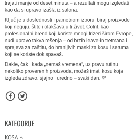
trajati manje od deset minuta – a rezultati mogu izgledati
kao da si upravo izašla iz salona.
Ključ je u doslednosti i pametnom izboru: biraj proizvode
koji neguju, štite i olakšavaju ti život. Cotril, kao
profesionalni brend koji koriste mnogi frizeri širom Evrope,
nudi upravo takva rešenja – od brzih leave-in tretmana i
sprejeva za zaštitu, do hranljivih maski za kosu i seruma
koji se koriste dok spavaš.
Dakle, čak i kada „nemaš vremena“, uz pravu rutinu i
nekoliko proverenih proizvoda, možeš imati kosu koja
izgleda zdravo, sjajno i uredno – svaki dan.
💛
KATEGORIJE
KOSA