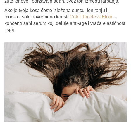
žute tonove i održava hladan, svež ton između farbanja.
Ako je tvoja kosa često izložena suncu, feniranju ili
morskoj soli, povremeno koristi
Cotril Timeless Elixir
–
koncentrisani serum koji deluje anti-age i vraća elastičnost
i sjaj.