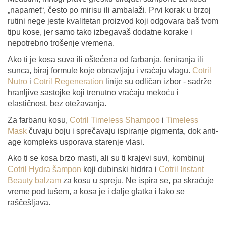
„napamet“, često po mirisu ili ambalaži. Prvi korak u brzoj
rutini nege jeste kvalitetan proizvod koji odgovara baš tvom
tipu kose, jer samo tako izbegavaš dodatne korake i
nepotrebno trošenje vremena.
Ako ti je kosa suva ili oštećena od farbanja, feniranja ili
sunca, biraj formule koje obnavljaju i vraćaju vlagu.
Cotril
Nutro
i
Cotril Regeneration
linije su odličan izbor - sadrže
hranljive sastojke koji trenutno vraćaju mekoću i
elastičnost, bez otežavanja.
Za farbanu kosu,
Cotril Timeless Shampoo
i
Timeless
Mask
čuvaju boju i sprečavaju ispiranje pigmenta, dok anti-
age kompleks usporava starenje vlasi.
Ako ti se kosa brzo masti, ali su ti krajevi suvi, kombinuj
Cotril Hydra šampon
koji dubinski hidrira i
Cotril Instant
Beauty balzam
za kosu u spreju. Ne ispira se, pa skraćuje
vreme pod tušem, a kosa je i dalje glatka i lako se
raščešljava.