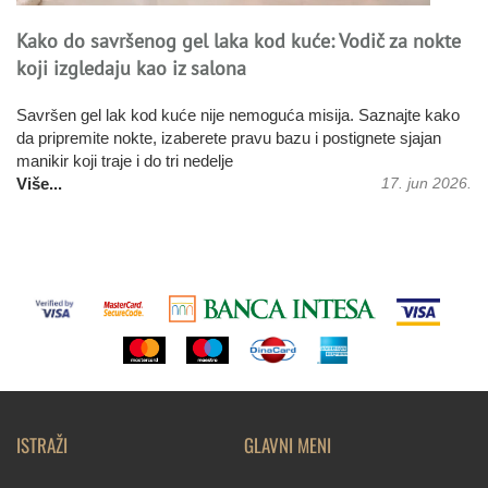
Kako do savršenog gel laka kod kuće: Vodič za nokte
koji izgledaju kao iz salona
Savršen gel lak kod kuće nije nemoguća misija. Saznajte kako
da pripremite nokte, izaberete pravu bazu i postignete sjajan
Više...
manikir koji traje i do tri nedelje
Više...
Više...
Više...
17. jun 2026.
ISTRAŽI
GLAVNI MENI