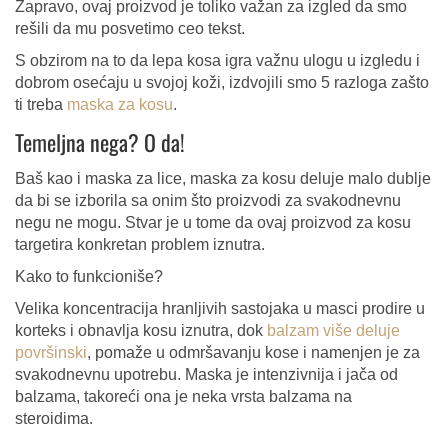
Zapravo, ovaj proizvod je toliko važan za izgled da smo
rešili da mu posvetimo ceo tekst.
S obzirom na to da lepa kosa igra važnu ulogu u izgledu i
dobrom osećaju u svojoj koži, izdvojili smo 5 razloga zašto
ti treba
maska za kosu
.
Temeljna nega? O da!
Baš kao i maska za lice, maska za kosu deluje malo dublje
da bi se izborila sa onim što proizvodi za svakodnevnu
negu ne mogu. Stvar je u tome da ovaj proizvod za kosu
targetira konkretan problem iznutra.
Kako to funkcioniše?
Velika koncentracija hranljivih sastojaka u masci prodire u
korteks i obnavlja kosu iznutra, dok
balzam više deluje
površinski
, pomaže u odmršavanju kose i namenjen je za
svakodnevnu upotrebu. Maska je intenzivnija i jača od
balzama, takoreći ona je neka vrsta balzama na
steroidima.