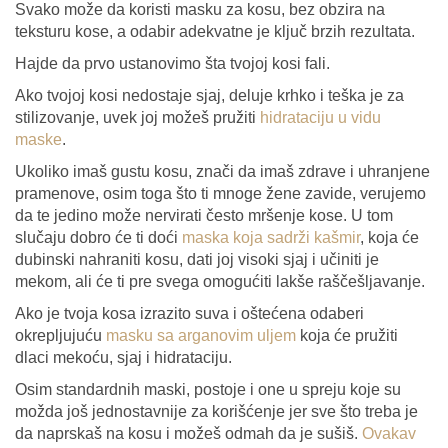
Svako može da koristi masku za kosu, bez obzira na
teksturu kose, a odabir adekvatne je ključ brzih rezultata.
Hajde da prvo ustanovimo šta tvojoj kosi fali.
Ako tvojoj kosi nedostaje sjaj, deluje krhko i teška je za
stilizovanje, uvek joj možeš pružiti
hidrataciju u vidu
maske
.
Ukoliko imaš gustu kosu, znači da imaš zdrave i uhranjene
pramenove, osim toga što ti mnoge žene zavide, verujemo
da te jedino može nervirati često mršenje kose. U tom
slučaju dobro će ti doći
maska koja sadrži kašmir
, koja će
dubinski nahraniti kosu, dati joj visoki sjaj i učiniti je
mekom, ali će ti pre svega omogućiti lakše raščešljavanje.
Ako je tvoja kosa izrazito suva i oštećena odaberi
okrepljujuću
masku sa arganovim uljem
koja će pružiti
dlaci mekoću, sjaj i hidrataciju.
Osim standardnih maski, postoje i one u spreju koje su
možda još jednostavnije za korišćenje jer sve što treba je
da naprskaš na kosu i možeš odmah da je sušiš.
Ovakav