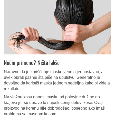
Način primene? Ništa lakše
Naravno da je korišćenje maske veoma jednostavno, ali
uvek obrati pažnju šta piše na uputstvu. Generalno je
dovoljno da koristiš masku jednom nedeljno kako bi videla
rezultate.
Na vlažnu kosu nanesi masku od polovine dužine do
krajeva jer su upravo to najoštećeniji delovi kose. Ovaj
proizvod na korenu nije dobrodošao, posebno ako imaš
problema sa masnom kosom.