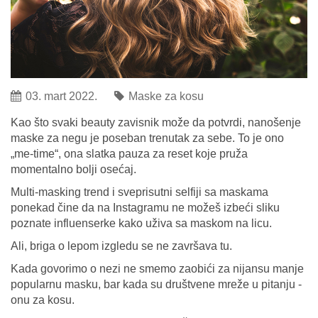
03. mart 2022.
Maske za kosu
Kao što svaki beauty zavisnik može da potvrdi, nanošenje
maske za negu je poseban trenutak za sebe. To je ono
„me-time“, ona slatka pauza za reset koje pruža
momentalno bolji osećaj.
Multi-masking trend i sveprisutni selfiji sa maskama
ponekad čine da na Instagramu ne možeš izbeći sliku
poznate influenserke kako uživa sa maskom na licu.
Ali, briga o lepom izgledu se ne završava tu.
Kada govorimo o nezi ne smemo zaobići za nijansu manje
popularnu masku, bar kada su društvene mreže u pitanju -
onu za kosu.