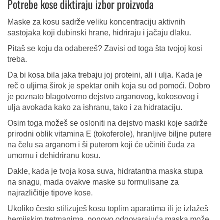
Potrebe kose diktiraju izbor proizvoda
Maske za kosu sadrže veliku koncentraciju aktivnih
sastojaka koji dubinski hrane, hidriraju i jačaju dlaku.
Pitaš se koju da odabereš? Zavisi od toga šta tvojoj kosi
treba.
Da bi kosa bila jaka trebaju joj proteini, ali i ulja. Kada je
reč o uljima širok je spektar onih koja su od pomoći. Dobro
je poznato blagotvorno dejstvo arganovog, kokosovog i
ulja avokada kako za ishranu, tako i za hidrataciju.
Osim toga možeš se osloniti na dejstvo maski koje sadrže
prirodni oblik vitamina E (tokoferole), hranljive biljne putere
na čelu sa arganom i ši puterom koji će učiniti čuda za
umornu i dehidriranu kosu.
Dakle, kada je tvoja kosa suva, hidratantna maska stupa
na snagu, mada ovakve maske su formulisane za
najrazličitije tipove kose.
Ukoliko često stilizuješ kosu toplim aparatima ili je izlažeš
hemijskim tretmanima, ponovo odgovarajuća maska može