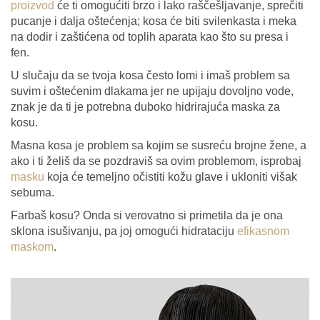
proizvod
će ti omogućiti brzo i lako raščešljavanje, sprečiti
pucanje i dalja oštećenja; kosa će biti svilenkasta i meka
na dodir i zaštićena od toplih aparata kao što su presa i
fen.
U slučaju da se tvoja kosa često lomi i imaš problem sa
suvim i oštećenim dlakama jer ne upijaju dovoljno vode,
znak je da ti je potrebna duboko hidrirajuća maska za
kosu.
Masna kosa je problem sa kojim se susreću brojne žene, a
ako i ti želiš da se pozdraviš sa ovim problemom, isprobaj
masku
koja će temeljno očistiti kožu glave i ukloniti višak
sebuma.
Farbaš kosu? Onda si verovatno si primetila da je ona
sklona isušivanju, pa joj omogući hidrataciju
efikasnom
maskom
.