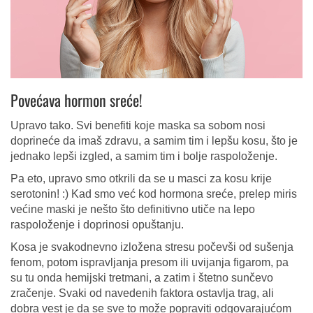
Povećava hormon sreće!
Upravo tako. Svi benefiti koje maska sa sobom nosi
doprineće da imaš zdravu, a samim tim i lepšu kosu, što je
jednako lepši izgled, a samim tim i bolje raspoloženje.
Pa eto, upravo smo otkrili da se u masci za kosu krije
serotonin! :) Kad smo već kod hormona sreće, prelep miris
većine maski je nešto što definitivno utiče na lepo
raspoloženje i doprinosi opuštanju.
Kosa je svakodnevno izložena stresu počevši od sušenja
fenom, potom ispravljanja presom ili uvijanja figarom, pa
su tu onda hemijski tretmani, a zatim i štetno sunčevo
zračenje. Svaki od navedenih faktora ostavlja trag, ali
dobra vest je da se sve to može popraviti odgovarajućom