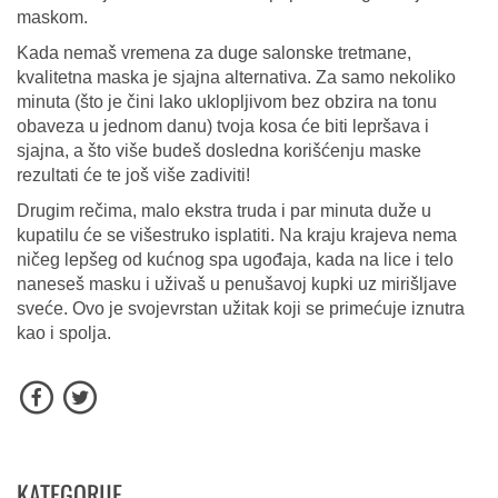
maskom.
Kada nemaš vremena za duge salonske tretmane,
kvalitetna maska je sjajna alternativa. Za samo nekoliko
minuta (što je čini lako uklopljivom bez obzira na tonu
obaveza u jednom danu) tvoja kosa će biti lepršava i
sjajna, a što više budeš dosledna korišćenju maske
rezultati će te još više zadiviti!
Drugim rečima, malo ekstra truda i par minuta duže u
kupatilu će se višestruko isplatiti. Na kraju krajeva nema
ničeg lepšeg od kućnog spa ugođaja, kada na lice i telo
naneseš masku i uživaš u penušavoj kupki uz mirišljave
sveće. Ovo je svojevrstan užitak koji se primećuje iznutra
kao i spolja.
KATEGORIJE