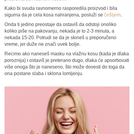
Kako bi svuda ravnomerno rasporedila proizvod i bila
sigurna da je cela kosa nahranjena, posluži se
češljem
.
Onda ti jedino preostaje da ostaviš da odstoji onoliko
koliko piše na pakovanju, nekada je to 2-3 minuta, a
nekada 15-20. Potrudi se da je skineš u preporučeno
vreme, jer duže ne znači uvek bolje.
Recimo ako naneseš masku na vlažnu kosu (kada je dlaka
poroznija) i ostaviš je preterano dugo, dlaka će apsorbovati
više onoga što je naneseno, što može dovesti do toga da
ona postane slaba i sklona lomljenju.