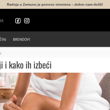
Radnja u Zemunu je ponovo otvorena – dobro nam došli!
18
TAJ
BRENDOVI
i
 i kako ih izbeći