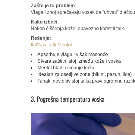
Zašto je to problem:
Vlaga i znoj sprečavaju vosak da “uhvati” dlačicu
Kako izbeći:
Nakon čišćenja kože, obavezno koristiti talk.
Rešenje:
ItalWax Talk Mentol
Apsorbuje vlagu i višak masnoće
Stvara zaštitni sloj između kože i voska
Mentol hladi i smiruje kožu
Idealan za osetljive zone (bikini, pazuh, lice)
Tanak, nevidljiv sloj talka pravi ogromnu razlik
3. Pogrešna temperatura voska