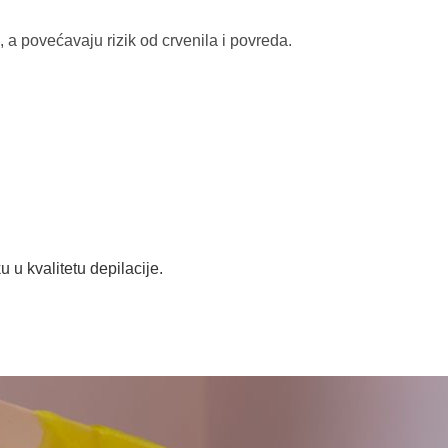
, a povećavaju rizik od crvenila i povreda.
u u kvalitetu depilacije.