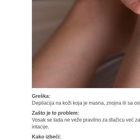
Greška:
Depilacija na koži koja je masna, znojna ili sa o
Zašto je to problem:
Vosak se tada ne veže pravilno za dlačicu već za
iritacije.
Kako izbeći: