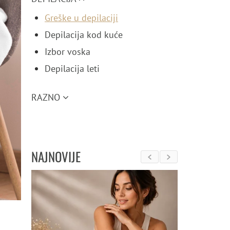
Greške u depilaciji
Depilacija kod kuće
Izbor voska
Depilacija leti
RAZNO
NAJNOVIJE