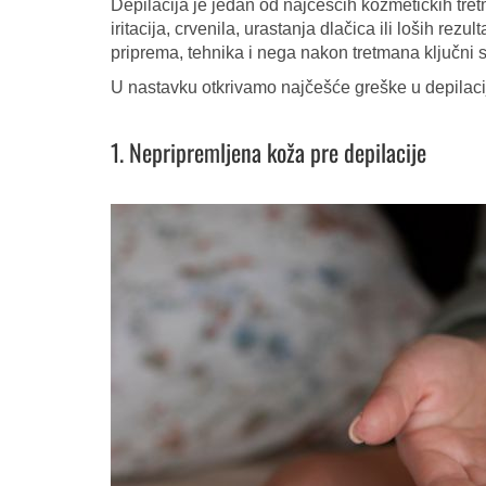
Depilacija je jedan od najčešćih kozmetičkih tret
iritacija, crvenila, urastanja dlačica ili loših rezu
priprema, tehnika i nega nakon tretmana ključni 
U nastavku otkrivamo najčešće greške u depilacij
1. Nepripremljena koža pre depilacije