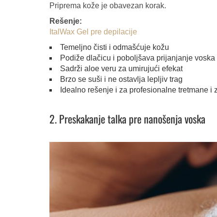
Priprema kože je obavezan korak.
Rešenje:
ItalWax Gel pre depilacije
Temeljno čisti i odmašćuje kožu
Podiže dlačicu i poboljšava prijanjanje voska
Sadrži aloe veru za umirujući efekat
Brzo se suši i ne ostavlja lepljiv trag
Idealno rešenje i za profesionalne tretmane i 
2. Preskakanje talka pre nanošenja voska