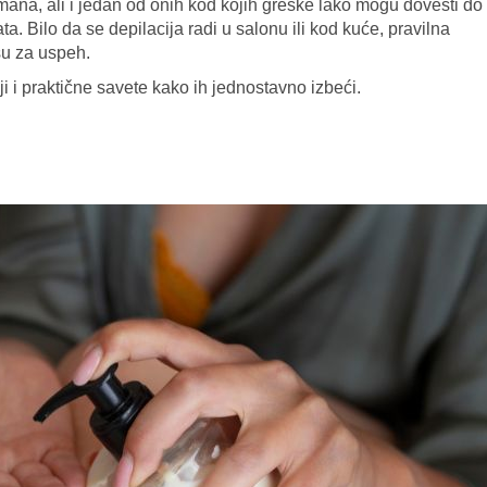
mana, ali i jedan od onih kod kojih greške lako mogu dovesti do
ltata. Bilo da se depilacija radi u salonu ili kod kuće, pravilna
su za uspeh.
i i praktične savete kako ih jednostavno izbeći.