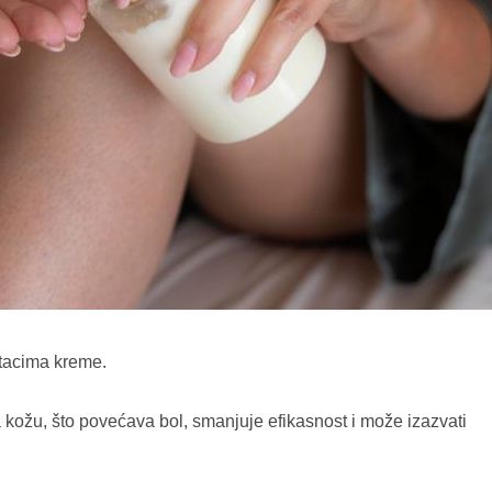
stacima kreme.
 kožu, što povećava bol, smanjuje efikasnost i može izazvati