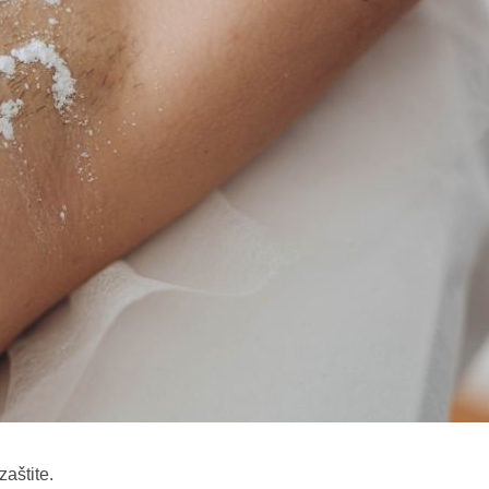
aštite.