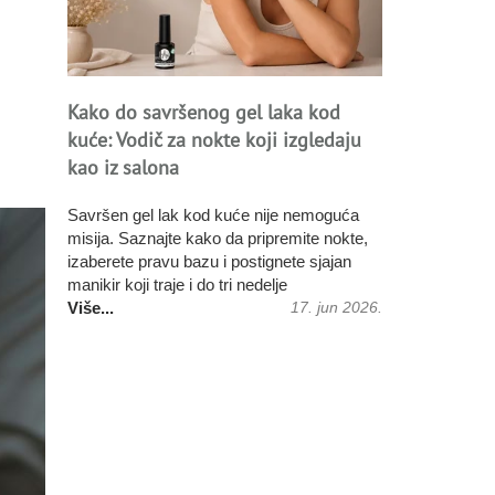
Kako do savršenog gel laka kod
kuće: Vodič za nokte koji izgledaju
kao iz salona
Savršen gel lak kod kuće nije nemoguća
misija. Saznajte kako da pripremite nokte,
Više...
izaberete pravu bazu i postignete sjajan
Više...
manikir koji traje i do tri nedelje
Više...
Više...
17. jun 2026.