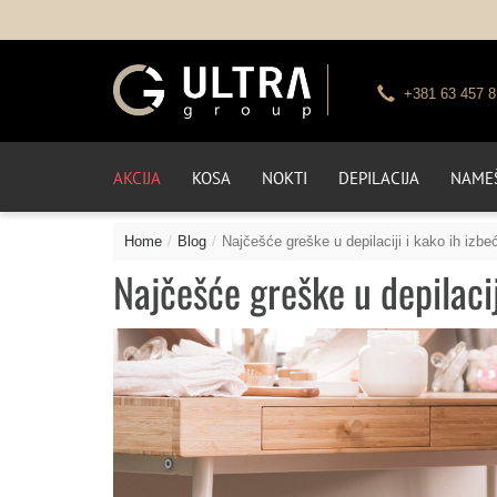
+381 63 457 8
AKCIJA
KOSA
NOKTI
DEPILACIJA
NAMEŠ
Home
Blog
Najčešće greške u depilaciji i kako ih izbeć
Najčešće greške u depilaciji