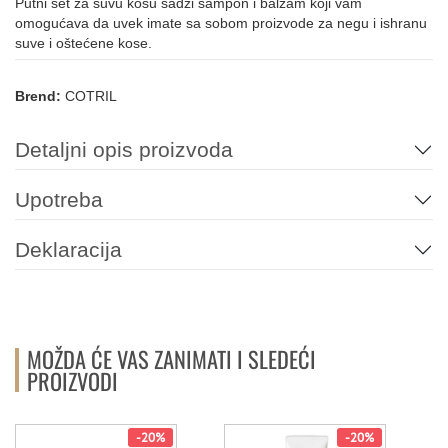
Putni set za suvu kosu sadži šampon i balzam koji vam
omogućava da uvek imate sa sobom proizvode za negu i ishranu
suve i oštećene kose.
Brend:
COTRIL
Detaljni opis proizvoda
Upotreba
Deklaracija
MOŽDA ĆE VAS ZANIMATI I SLEDEĆI
PROIZVODI
-20%
-20%