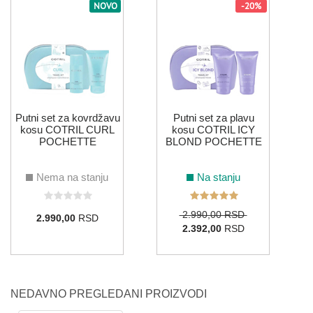
NOVO
-20%
B
Putni set za kovrdžavu
Putni set za plavu
kosu COTRIL CURL
kosu COTRIL ICY
POCHETTE
BLOND POCHETTE
Nema na stanju
Na stanju
2.990,00 RSD
2.990,00
RSD
2.392,00
RSD
NEDAVNO PREGLEDANI PROIZVODI