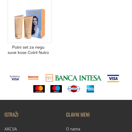
Putni set za negu
suve kose Cotril Nutro
ISTRAŽI
GLAVNI MENI
AKCIJA
O nama