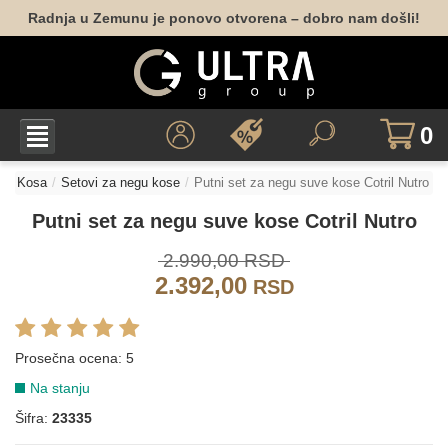
Radnja u Zemunu je ponovo otvorena – dobro nam došli!
0
Kosa
Setovi za negu kose
Putni set za negu suve kose Cotril Nutro
Putni set za negu suve kose Cotril Nutro
2.990,00 RSD
2.392,00
RSD
Prosečna ocena:
5
Na stanju
Šifra:
23335