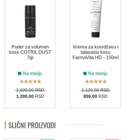
Puder za volumen
Krema za kovrdžavu i
kose COTRIL DUST
talasastu kosu
7gr
FarmaVita HD - 150ml
Na stanju
Na stanju
1.600,00 RSD
1.120,00 RSD
1.280,00
RSD
896,00
RSD
SLIČNI PROIZVODI