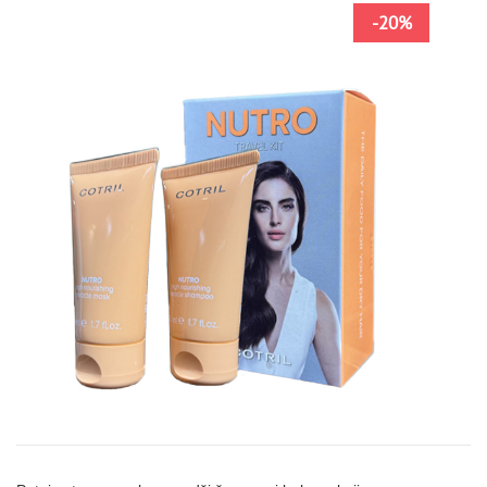
NOVO
-20%