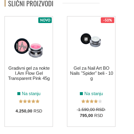
SLIČNI PROIZVODI
NOVO
-50%
Gradivni gel za nokte
Gel za Nail Art BO
I.Am Flow Gel
Nails "Spider" beli - 10
Transparent Pink 45g
g
Na stanju
Na stanju
1.590,00 RSD
4.250,00
RSD
795,00
RSD