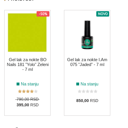
-50%
NOVO
1
Gel lak za nokte BO
Gel lak za nokte I.Am
Nails 181 "Yolo" Zeleni
075 "Jaded" - 7 ml
- 7 ml
Na stanju
Na stanju
790,00 RSD
850,00
RSD
395,00
RSD