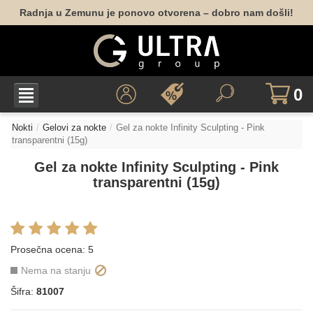
Radnja u Zemunu je ponovo otvorena – dobro nam došli!
0
Nokti
Gelovi za nokte
Gel za nokte Infinity Sculpting - Pink
transparentni (15g)
Gel za nokte Infinity Sculpting - Pink
transparentni (15g)
Prosečna ocena:
5
Nema na stanju
Šifra:
81007