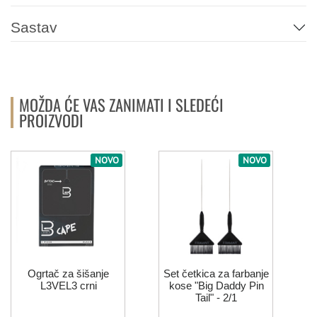
Sastav
MOŽDA ĆE VAS ZANIMATI I SLEDEĆI
PROIZVODI
NOVO
NOVO
Ogrtač za šišanje
Set četkica za farbanje
L3VEL3 crni
kose "Big Daddy Pin
Tail" - 2/1