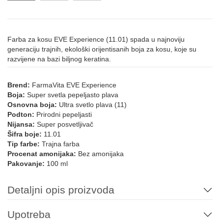
Farba za kosu EVE Experience (11.01) spada u najnoviju
generaciju trajnih, ekološki orijentisanih boja za kosu, koje su
razvijene na bazi biljnog keratina.
Brend:
FarmaVita EVE Experience
Boja:
Super svetla pepeljasto plava
Osnovna boja:
Ultra svetlo plava (11)
Podton:
Prirodni pepeljasti
Nijansa:
Super posvetljivač
Šifra boje:
11.01
Tip farbe:
Trajna farba
Procenat amonijaka:
Bez amonijaka
Pakovanje:
100 ml
Detaljni opis proizvoda
Upotreba