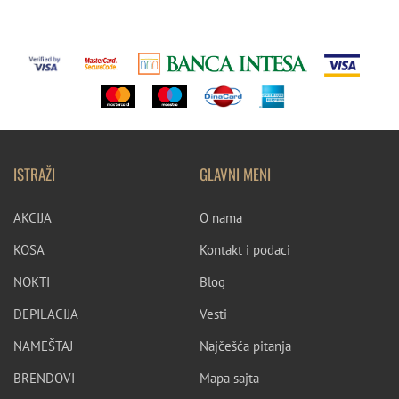
ISTRAŽI
GLAVNI MENI
AKCIJA
O nama
KOSA
Kontakt i podaci
NOKTI
Blog
DEPILACIJA
Vesti
NAMEŠTAJ
Najčešća pitanja
BRENDOVI
Mapa sajta