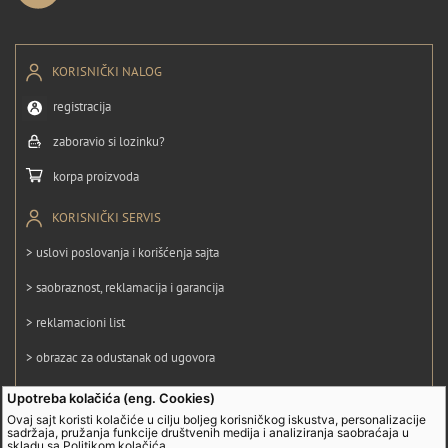
KORISNIČKI NALOG
registracija
zaboravio si lozinku?
korpa proizvoda
KORISNIČKI SERVIS
> uslovi poslovanja i korišćenja sajta
> saobraznost, reklamacija i garancija
> reklamacioni list
> obrazac za odustanak od ugovora
> politika privatnosti
Upotreba kolačića (eng. Cookies)
Ovaj sajt koristi kolačiće u cilju boljeg korisničkog iskustva, personalizacije
> politika kolačića
sadržaja, pružanja funkcije društvenih medija i analiziranja saobraćaja u
skladu sa
Politikom kolačića