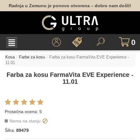
Radnja u Zemunu je ponovo otvorena – dobro nam došli!
0
Kosa
Farbe za kosu
Farba za kosu FarmaVita EVE Experience -
11.01
Farba za kosu FarmaVita EVE Experience -
11.01
Prosečna ocena:
5
Nema na stanju
Šifra:
89479