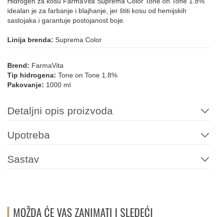
Hidrogen za kosu FarmaVita Suprema Color Tone on Tone 1.8%
idealan je za farbanje i blajhanje, jer štiti kosu od hemijskih
sastojaka i garantuje postojanost boje.
Linija brenda:
Suprema Color
Brend:
FarmaVita
Tip hidrogena:
Tone on Tone 1.8%
Pakovanje:
1000 ml
Detaljni opis proizvoda
Upotreba
Sastav
MOŽDA ĆE VAS ZANIMATI I SLEDEĆI