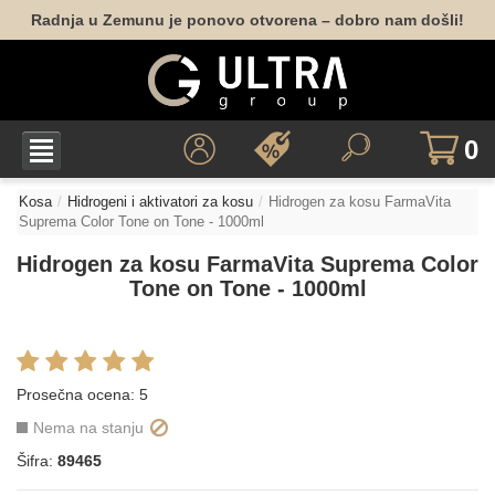
Radnja u Zemunu je ponovo otvorena – dobro nam došli!
0
Kosa
Hidrogeni i aktivatori za kosu
Hidrogen za kosu FarmaVita
Suprema Color Tone on Tone - 1000ml
Hidrogen za kosu FarmaVita Suprema Color
Tone on Tone - 1000ml
Prosečna ocena:
5
Nema na stanju
Šifra:
89465