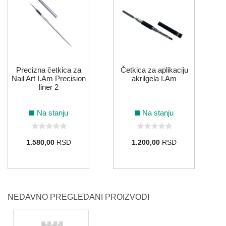
N
Precizna četkica za
Četkica za aplikaciju
Nail Art I.Am Precision
akrilgela I.Am
liner 2
Na stanju
Na stanju
1.580,00
RSD
1.200,00
RSD
NEDAVNO PREGLEDANI PROIZVODI