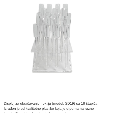
Displej za ukrašavanje noktiju (model: SD19) sa 18 štapića.
Izrađen je od kvalitetne plastike koja je otporna na razne