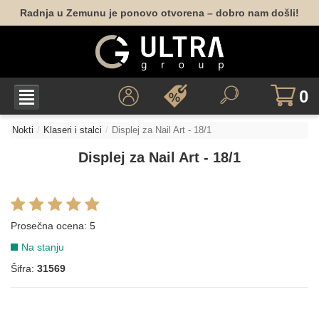
Radnja u Zemunu je ponovo otvorena – dobro nam došli!
0
Nokti
Klaseri i stalci
Displej za Nail Art - 18/1
Displej za Nail Art - 18/1
Prosečna ocena:
5
Na stanju
Šifra:
31569