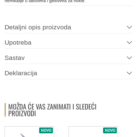
hemikalije u lakovima i gelovima za nokte.
Detaljni opis proizvoda
Upotreba
Sastav
Deklaracija
MOŽDA ĆE VAS ZANIMATI I SLEDEĆI
PROIZVODI
NOVO
NOVO