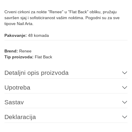
Crveni cirkoni za nokte "Renee" u "Flat Back" obliku, pružaju
savršen sjaj i sofisticiranost vašim noktima. Pogodni su za sve
tipove Nail Arta.
Pakovanje:
48 komada
Brend:
Renee
Tip proizvoda:
Flat Back
Detaljni opis proizvoda
Upotreba
Sastav
Deklaracija