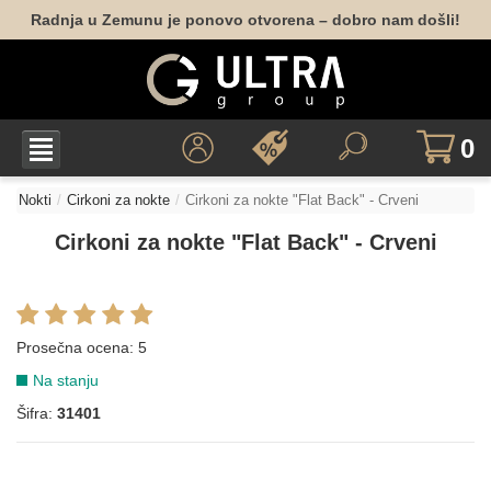
Radnja u Zemunu je ponovo otvorena – dobro nam došli!
0
Nokti
Cirkoni za nokte
Cirkoni za nokte "Flat Back" - Crveni
Cirkoni za nokte "Flat Back" - Crveni
Prosečna ocena:
5
Na stanju
Šifra:
31401