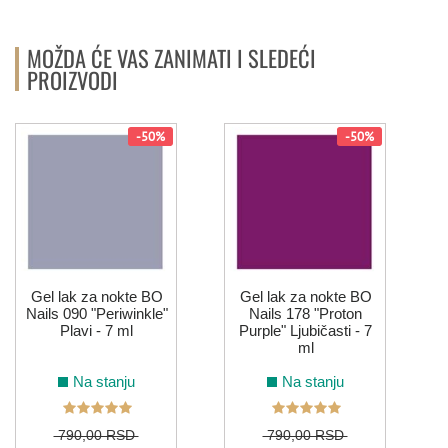
MOŽDA ĆE VAS ZANIMATI I SLEDEĆI
PROIZVODI
-50%
-50%
Gel lak za nokte BO
Gel lak za nokte BO
Nails 090 "Periwinkle"
Nails 178 "Proton
Plavi - 7 ml
Purple" Ljubičasti - 7
ml
Na stanju
Na stanju
790,00 RSD
790,00 RSD