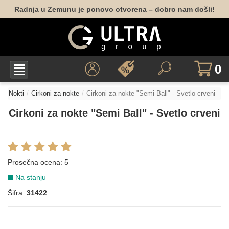
Radnja u Zemunu je ponovo otvorena – dobro nam došli!
0
Nokti
Cirkoni za nokte
Cirkoni za nokte "Semi Ball" - Svetlo crveni
Cirkoni za nokte "Semi Ball" - Svetlo crveni
Prosečna ocena:
5
Na stanju
Šifra:
31422