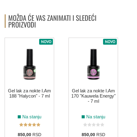
MOŽDA ĆE VAS ZANIMATI I SLEDEĆI
PROIZVODI
NOVO
NOVO
Gel lak za nokte I.Am
Gel lak za nokte I.Am
188 "Halycon" - 7 ml
170 "Kauwela Energy"
- 7 ml
Na stanju
Na stanju
850,00
RSD
850,00
RSD