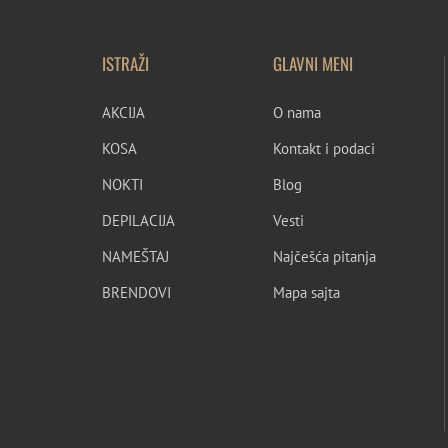
ISTRAŽI
GLAVNI MENI
AKCIJA
O nama
KOSA
Kontakt i podaci
NOKTI
Blog
DEPILACIJA
Vesti
NAMEŠTAJ
Najčešća pitanja
BRENDOVI
Mapa sajta