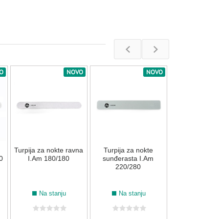
O
NOVO
NOVO
Turpija za n
Nails "Hygi
(240/240) - 5
Na stan
Turpija za nokte ravna
Turpija za nokte
3.990,00
R
0
I.Am 180/180
sunđerasta I.Am
220/280
Na stanju
Na stanju