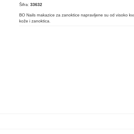
Šifra:
33632
BO Nails makazice za zanoktice napravljene su od visoko kval
kože i zanoktica.