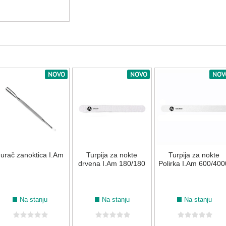
NOVO
NOVO
NOV
urač zanoktica I.Am
Turpija za nokte
Turpija za nokte
drvena I.Am 180/180
Polirka I.Am 600/400
Na stanju
Na stanju
Na stanju