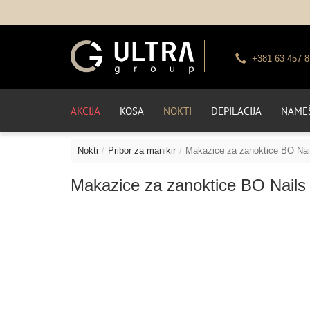
+381 63 457 8
AKCIJA
KOSA
NOKTI
DEPILACIJA
NAMEŠ
Nokti
Pribor za manikir
Makazice za zanoktice BO Nai
Makazice za zanoktice BO Nails