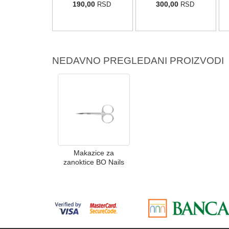
0,00
190,00
300,00
RSD
RSD
RSD
NEDAVNO PREGLEDANI PROIZVODI
Makazice za
zanoktice BO Nails