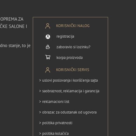
I OPREMA ZA
KORISNIČKI NALOG
ČKE SALONE I
registracija
dno stanje, to je
zaboravio si lozinku?
korpa proizvoda
KORISNIČKI SERVIS
> uslovi poslovanja i korišćenja sajta
> saobraznost, reklamacija i garancija
> reklamacioni list
> obrazac za odustanak od ugovora
> politika privatnosti
> politika kolačića