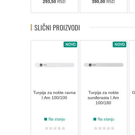
293,50
390,00
RSD
RSD
SLIČNI PROIZVODI
NOVO
NOVO
NOVO
za nokte ravna
Turpija za nokte ravna
Turpija za nokte
G
m 240/240
I.Am 100/100
sunđerasta I.Am
100/180
Na stanju
Na stanju
Na stanju