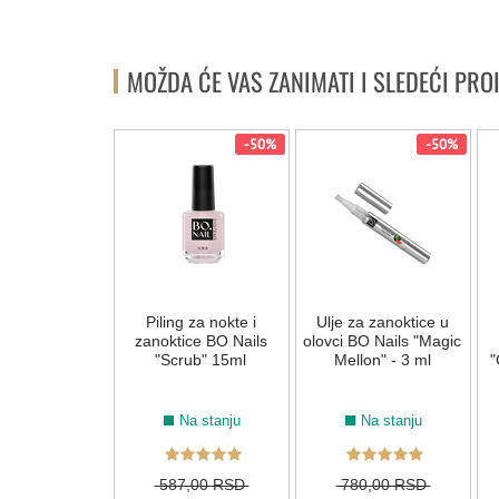
MOŽDA ĆE VAS ZANIMATI I SLEDEĆI PRO
-50%
-50%
Piling za nokte i
Ulje za zanoktice u
zanoktice BO Nails
olovci BO Nails "Magic
"Scrub" 15ml
Mellon" - 3 ml
"
Na stanju
Na stanju
587,00 RSD
780,00 RSD