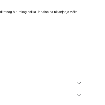
itetnog hirurškog čelika, idealne za uklanjanje viška