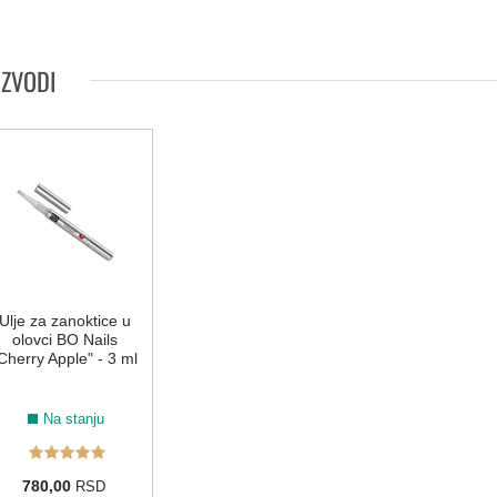
IZVODI
Ulje za zanoktice u
olovci BO Nails
Cherry Apple" - 3 ml
Na stanju
780,00
RSD