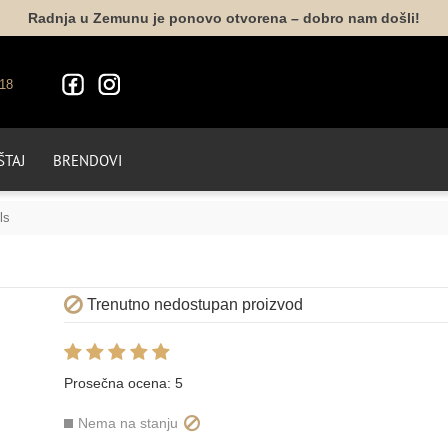
Radnja u Zemunu je ponovo otvorena – dobro nam došli!
18
TAJ
BRENDOVI
ls
Trenutno nedostupan proizvod
Prosečna ocena:
5
Nema na stanju