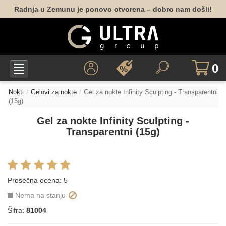
Radnja u Zemunu je ponovo otvorena – dobro nam došli!
0
Nokti
Gelovi za nokte
Gel za nokte Infinity Sculpting - Transparentni
(15g)
Gel za nokte Infinity Sculpting -
Transparentni (15g)
Prosečna ocena:
5
Nema na stanju
Šifra:
81004