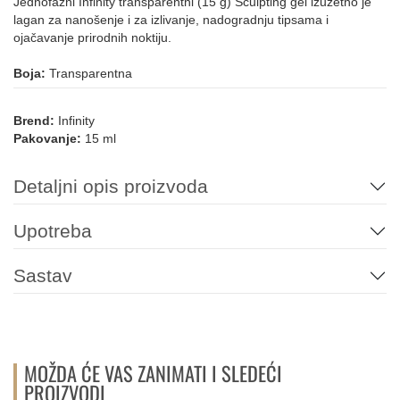
Jednofazni Infinity transparentni (15 g) Sculpting gel izuzetno je
lagan za nanošenje i za izlivanje, nadogradnju tipsama i
ojačavanje prirodnih noktiju.
Boja:
Transparentna
Brend:
Infinity
Pakovanje:
15 ml
Detaljni opis proizvoda
Upotreba
Sastav
MOŽDA ĆE VAS ZANIMATI I SLEDEĆI
PROIZVODI