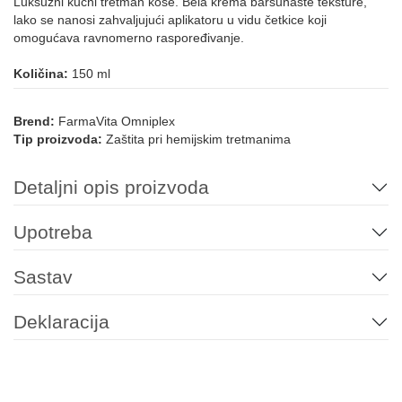
Luksuzni kućni tretman kose. Bela krema baršunaste teksture,
lako se nanosi zahvaljujući aplikatoru u vidu četkice koji
omogućava ravnomerno raspoređivanje.
Količina:
150 ml
Brend:
FarmaVita Omniplex
Tip proizvoda:
Zaštita pri hemijskim tretmanima
Detaljni opis proizvoda
Upotreba
Sastav
Deklaracija