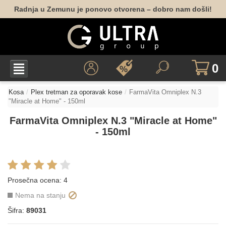
Radnja u Zemunu je ponovo otvorena – dobro nam došli!
0
Kosa
Plex tretman za oporavak kose
FarmaVita Omniplex N.3
"Miracle at Home" - 150ml
FarmaVita Omniplex N.3 "Miracle at Home"
- 150ml
Prosečna ocena:
4
Nema na stanju
Šifra:
89031