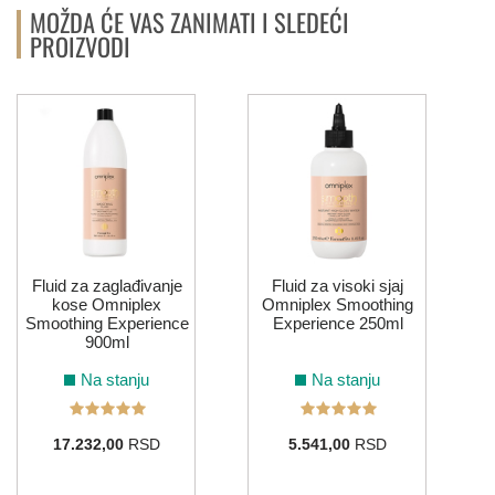
MOŽDA ĆE VAS ZANIMATI I SLEDEĆI
PROIZVODI
S
Fluid za zaglađivanje
Fluid za visoki sjaj
kose Omniplex
Omniplex Smoothing
Smoothing Experience
Experience 250ml
900ml
Na stanju
Na stanju
17.232,00
RSD
5.541,00
RSD