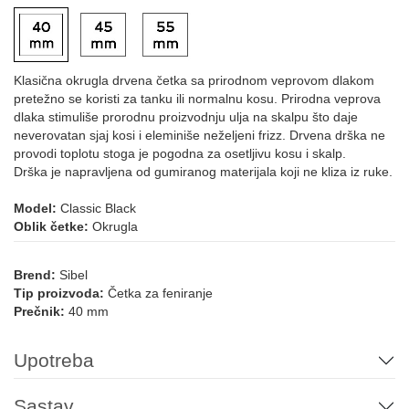
Klasična okrugla drvena četka sa prirodnom veprovom dlakom
pretežno se koristi za tanku ili normalnu kosu. Prirodna veprova
dlaka stimuliše prorodnu proizvodnju ulja na skalpu što daje
neverovatan sjaj kosi i eleminiše neželjeni frizz. Drvena drška ne
provodi toplotu stoga je pogodna za osetljivu kosu i skalp.
Drška je napravljena od gumiranog materijala koji ne kliza iz ruke.
Model:
Classic Black
Oblik četke:
Okrugla
Brend:
Sibel
Tip proizvoda:
Četka za feniranje
Prečnik:
40 mm
Upotreba
Sastav