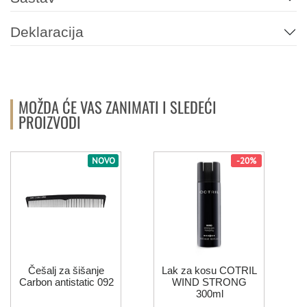
Deklaracija
MOŽDA ĆE VAS ZANIMATI I SLEDEĆI
PROIZVODI
NOVO
-20%
Češalj za šišanje
Lak za kosu COTRIL
Carbon antistatic 092
WIND STRONG
300ml