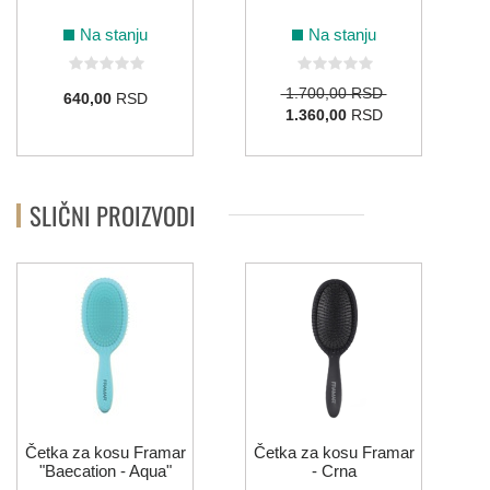
Na stanju
Na stanju
1.700,00 RSD
640,00
RSD
1.360,00
RSD
SLIČNI PROIZVODI
Četka za kosu Framar
Četka za kosu Framar
"Baecation - Aqua"
- Crna