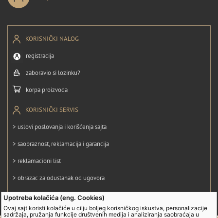
KORISNIČKI NALOG
registracija
zaboravio si lozinku?
korpa proizvoda
KORISNIČKI SERVIS
> uslovi poslovanja i korišćenja sajta
> saobraznost, reklamacija i garancija
> reklamacioni list
> obrazac za odustanak od ugovora
> politika privatnosti
Upotreba kolačića (eng. Cookies)
Ovaj sajt koristi kolačiće u cilju boljeg korisničkog iskustva, personalizacije
> politika kolačića
sadržaja, pružanja funkcije društvenih medija i analiziranja saobraćaja u