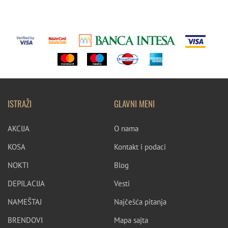
ISTRAŽI
GLAVNI MENI
AKCIJA
O nama
KOSA
Kontakt i podaci
NOKTI
Blog
DEPILACIJA
Vesti
NAMEŠTAJ
Najčešća pitanja
BRENDOVI
Mapa sajta