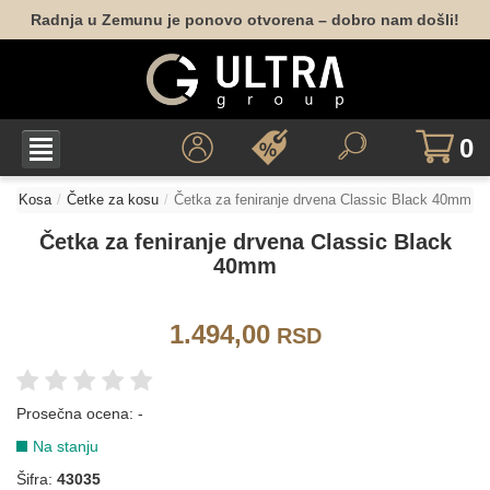
Radnja u Zemunu je ponovo otvorena – dobro nam došli!
0
Kosa
Četke za kosu
Četka za feniranje drvena Classic Black 40mm
Četka za feniranje drvena Classic Black
40mm
1.494,00
RSD
Prosečna ocena:
-
Na stanju
Šifra:
43035