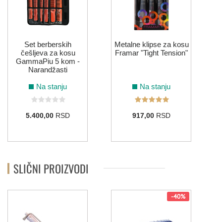
Set berberskih
Metalne klipse za kosu
češljeva za kosu
Framar "Tight Tension"
GammaPiu 5 kom -
Narandžasti
Na stanju
Na stanju
5.400,00
RSD
917,00
RSD
SLIČNI PROIZVODI
-40%