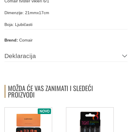
Comair tvister vikleri 6/1
Dimenzije: 21mmx17cm
Boja: Ljubičasti
Brend:
Comair
Deklaracija
MOŽDA ĆE VAS ZANIMATI I SLEDEĆI
PROIZVODI
NOVO