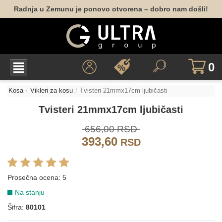
Radnja u Zemunu je ponovo otvorena – dobro nam došli!
0
Kosa
Vikleri za kosu
Tvisteri 21mmx17cm ljubičasti
Tvisteri 21mmx17cm ljubičasti
656,00 RSD
393,60
RSD
Prosečna ocena:
5
Na stanju
Šifra:
80101