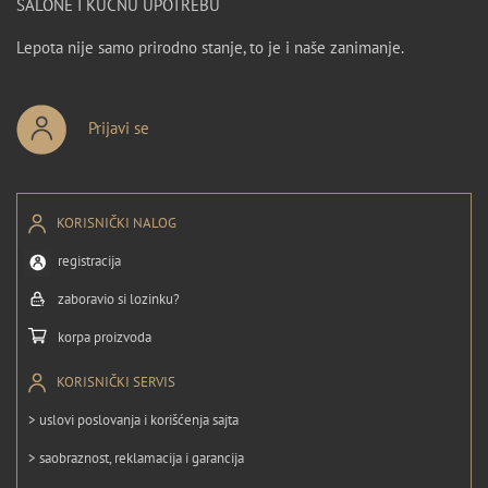
SALONE I KUĆNU UPOTREBU
Lepota nije samo prirodno stanje, to je i naše zanimanje.
Prijavi se
KORISNIČKI NALOG
registracija
zaboravio si lozinku?
korpa proizvoda
KORISNIČKI SERVIS
> uslovi poslovanja i korišćenja sajta
> saobraznost, reklamacija i garancija