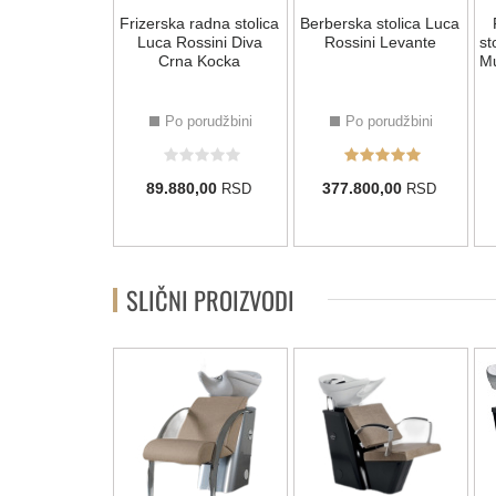
rska Radna
Frizerska radna stolica
Berberska stolica Luca
 Luca Rossini
Luca Rossini Diva
Rossini Levante
st
a+ Zvezda
Crna Kocka
Mu
R/C804
 porudžbini
Po porudžbini
Po porudžbini
80,00
89.880,00
377.800,00
RSD
RSD
RSD
SLIČNI PROIZVODI