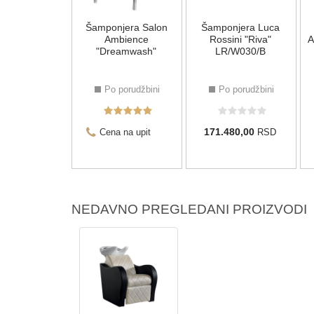
njera Luca
Šamponjera Salon
Šamponjera Luca
ini "Lusso"
Ambience
Rossini "Riva"
A
/W061/B
"Dreamwash"
LR/W030/B
 porudžbini
Po porudžbini
Po porudžbini
080,00
171.480,00
RSD
Cena na upit
RSD
NEDAVNO PREGLEDANI PROIZVODI