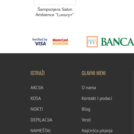
Šamponjera Salon
Ambience "Luxury+"
ISTRAŽI
GLAVNI MENI
AKCIJA
O nama
KOSA
Kontakt i podaci
NOKTI
Blog
DEPILACIJA
Vesti
NAMEŠTAJ
Najčešća pitanja