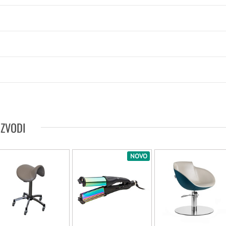
IZVODI
NOVO