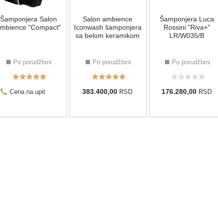
Šamponjera Salon
Salon ambience
Šamponjera Luca
mbience "Compact"
Iconwash šamponjera
Rossini "Riva+"
sa belom keramikom
LR/W035/B
Po porudžbini
Po porudžbini
Po porudžbini
383.400,00
176.280,00
Cena na upit
RSD
RSD