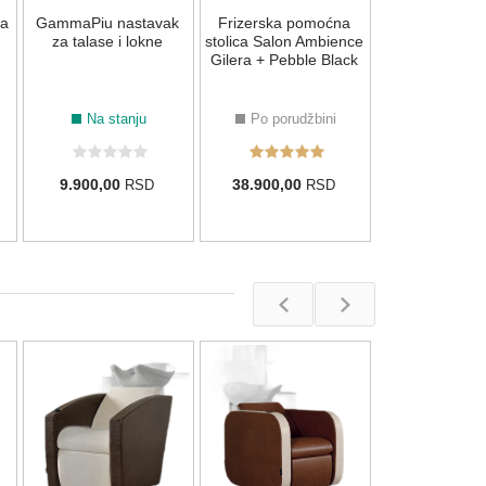
ca
GammaPiu nastavak
Frizerska pomoćna
42.000,00
za talase i lokne
stolica Salon Ambience
Gilera + Pebble Black
Na stanju
Po porudžbini
9.900,00
38.900,00
RSD
RSD
Luca Rossin
šamponjer
masažer
Po porudž