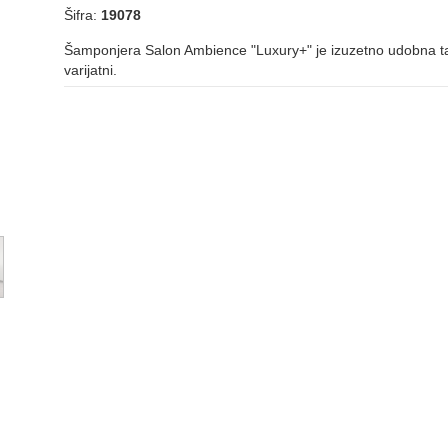
Šifra:
19078
Šamponjera Salon Ambience "Luxury+" je izuzetno udobna ta
varijatni.