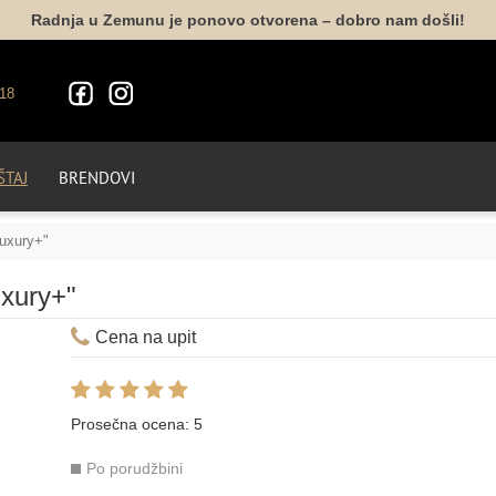
Radnja u Zemunu je ponovo otvorena – dobro nam došli!
18
TAJ
BRENDOVI
uxury+"
xury+"
Cena na upit
Prosečna ocena:
5
Po porudžbini