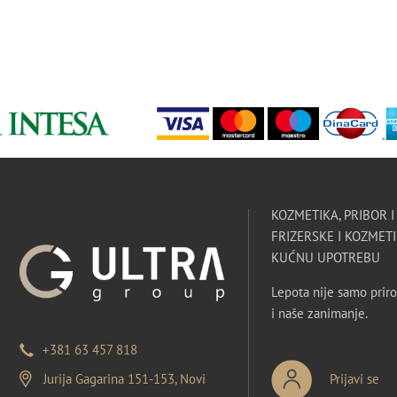
KOZMETIKA, PRIBOR 
FRIZERSKE I KOZMETI
KUĆNU UPOTREBU
Lepota nije samo priro
i naše zanimanje.
+381 63 457 818
Jurija Gagarina 151-153, Novi
Prijavi se