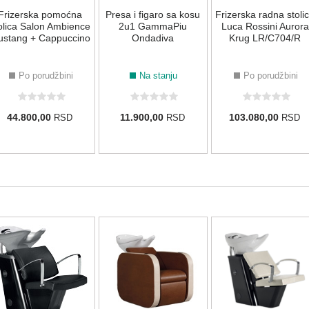
Frizerska pomoćna
Presa i figaro sa kosu
Frizerska radna stoli
olica Salon Ambience
2u1 GammaPiu
Luca Rossini Aurora
stang + Cappuccino
Ondadiva
Krug LR/C704/R
Po porudžbini
Na stanju
Po porudžbini
44.800,00
11.900,00
103.080,00
RSD
RSD
RSD