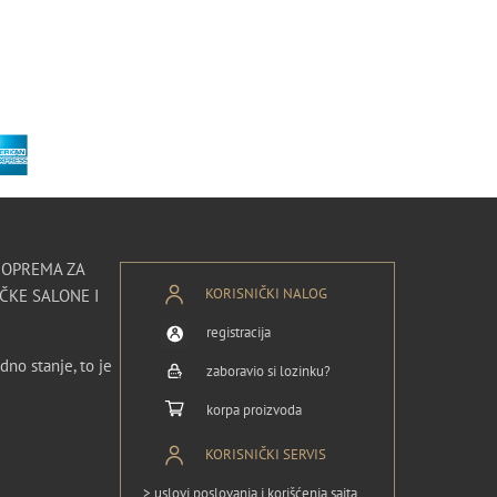
I OPREMA ZA
KORISNIČKI NALOG
ČKE SALONE I
registracija
dno stanje, to je
zaboravio si lozinku?
korpa proizvoda
KORISNIČKI SERVIS
> uslovi poslovanja i korišćenja sajta