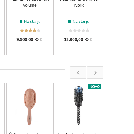
volumen kose Donna
kose Gamma Piu X-
Volume
Hybrid
Na stanju
Na stanju
9.900,00
13.000,00
RSD
RSD
NOVO
Termo-aktivn
za kosu Carbo
Magic 5
Na stan