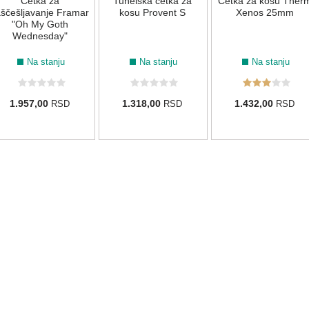
Četka za
Tunelska četka za
Četka za kosu Ther
aščešljavanje Framar
kosu Provent S
Xenos 25mm
"Oh My Goth
Wednesday"
Na stanju
Na stanju
Na stanju
1.957,00
1.318,00
1.432,00
RSD
RSD
RSD