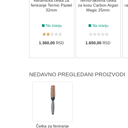
etka za
Keramička četka za
Termo-aktivna četka
ešljavanje
feniranje Termic Pastel
za kosu Carbon Argan
r
ive - Velika
32mm
Magic 25mm
zelena
Na stanju
Na stanju
Na stanju
54,00
1.360,00
1.650,00
RSD
RSD
RSD
NEDAVNO PREGLEDANI PROIZVODI
Četka za feniranje