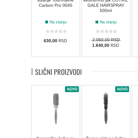
maVita HD
šišanje Tourmaline
ekstremno jak COTRIL
oning Shaping"
Carbon Pro 0045
GALE HAIRSPRAY
 200ml
500ml
Na stanju
Na stanju
Na stanju
20,00 RSD
2.050,00 RSD
630,00
RSD
6,00
1.640,00
RSD
RSD
SLIČNI PROIZVODI
NOVO
NOVO