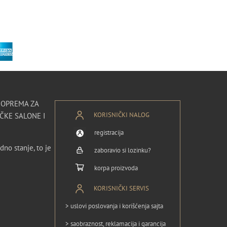
I OPREMA ZA
KORISNIČKI NALOG
ČKE SALONE I
registracija
dno stanje, to je
zaboravio si lozinku?
korpa proizvoda
KORISNIČKI SERVIS
> uslovi poslovanja i korišćenja sajta
> saobraznost, reklamacija i garancija