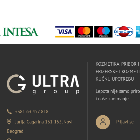
KOZMETIKA, PRIBOR 
FRIZERSKE I KOZMETI
KUĆNU UPOTREBU
Lepota nije samo priro
i naše zanimanje.
+381 63 457 818
Jurija Gagarina 151-153, Novi
Prijavi se
Beograd