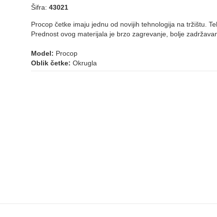
Šifra:
43021
Procop četke imaju jednu od novijih tehnologija na tržištu. T
Prednost ovog materijala je brzo zagrevanje, bolje zadržavanj
Model:
Procop
Oblik četke:
Okrugla