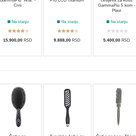
GammaPiu "Aria" -
Pro LCD Titanium
češljeva za kosu
Crni
GammaPiu 5 kom -
Plavi
Na stanju
Na stanju
Na stanju
15.900,00
9.888,00
5.400,00
RSD
RSD
RSD