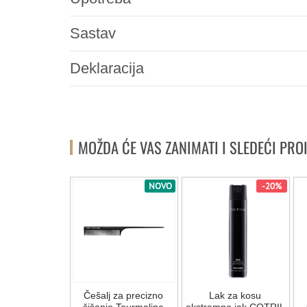
Sastav
Deklaracija
MOŽDA ĆE VAS ZANIMATI I SLEDEĆI PRO
-20%
NOVO
-20%
a za kosu
Češalj za precizno
Lak za kosu