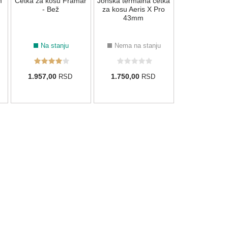
m
Četka za kosu Framar
Jonska termalna četka
2.000,00
R
- Bež
za kosu Aeris X Pro
43mm
Na stanju
Nema na stanju
1.957,00
1.750,00
RSD
RSD