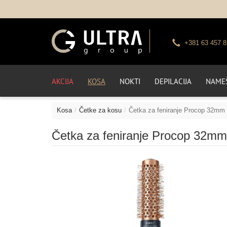
+381 63 457 8
AKCIJA
KOSA
NOKTI
DEPILACIJA
NAMEŠ
Kosa
Četke za kosu
Četka za feniranje Procop 32mm
Četka za feniranje Procop 32mm